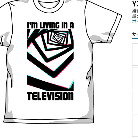
¥
獲
最
ポ
サ