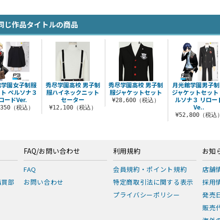
同じ作品タイトルの商品
館学園女子制服
秀尽学園高校 男子制
秀尽学園高校 男子制
月光館学園男子制
ト ペルソナ３
服ハイネックニット
服ジャケットセット
ジャケットセット
ロードVer.
セーター
ルソナ３ リロー
¥28,600（税込）
Ve..
,350（税込）
¥12,100（税込）
¥52,800（税込
FAQ/お問い合わせ
利用規約
お知
FAQ
会員規約・ポイント規約
店舗
購買部
お問い合わせ
特定商取引法に関する表示
採用
プライバシーポリシー
発売
販売