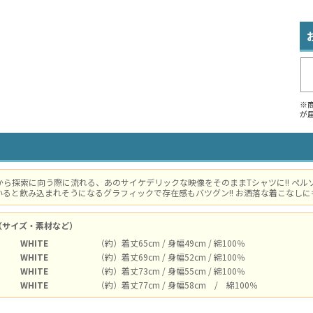
※
が
から探索に向う際に流れる、あのサイケデリックな映像をそのままTシャツに!! ぺ
ると飲み込まれそうになるグラフィックで存在感もバツグン!! お洒落な着こなしに
（サイズ・素材など）
WHITE
（約）着丈65cm / 身幅49cm / 綿100％
WHITE
（約）着丈69cm / 身幅52cm / 綿100％
WHITE
（約）着丈73cm / 身幅55cm / 綿100％
WHITE
（約）着丈77cm / 身幅58cm / 綿100％