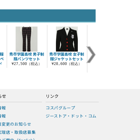
服
秀尽学園高校 男子制
秀尽学園高校 女子制
月光館学園男子制服
竜
 ペ
服パンツセット
服ジャケットセット
パンツ ペルソナ３ リ
¥3
ド
ロードVer.
¥27,500（税込）
¥28,600（税込）
¥17,600（税込）
）
らせ
リンク
情報
コスパグループ
情報
ジーストア・ドット・コム
日変更のお知らせ
代理店・取扱店募集