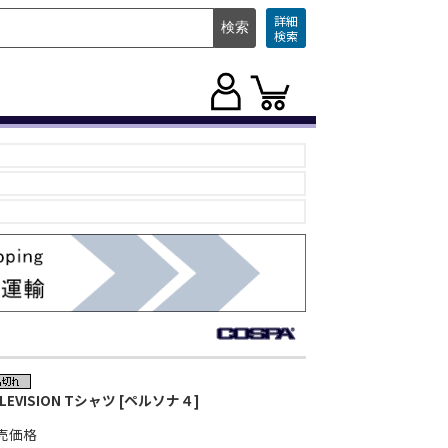
詳細
検索
LEVISION Tシャツ [ペルソナ４]
売価格