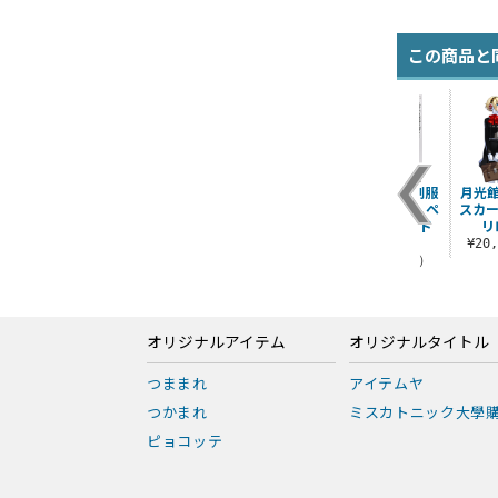
この商品と
秀尽学園高校 女子制
竜司の夏服Tシャツ
月光館学園女子制服
月光
服ハイネックニット
ジャケットセット ペ
スカー
¥3,190（税込）
セーター
ルソナ３ リロード
リ
Ve..
¥12,100（税込）
¥20
¥61,600（税込）
オリジナルアイテム
オリジナルタイトル
つままれ
アイテムヤ
つかまれ
ミスカトニック大學
ピョコッテ