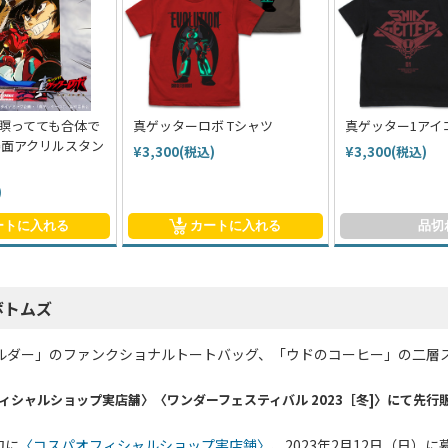
瞑ってても合体で
真ゲッターロボ Tシャツ
真ゲッター1アイ
場面アクリルスタン
¥3,300(税込)
¥3,300(税込)
)
ートに入れる
カートに入れる
品切
ボトムズ
ルダー」のファンクショナルトートバッグ、「ウドのコーヒー」の二層
ィシャルショップ実店舗〉〈ワンダーフェスティバル 2023［冬]〉にて先行
旬に
〈コスパオフィシャルショップ実店舗〉
、2023年2月12日（日）