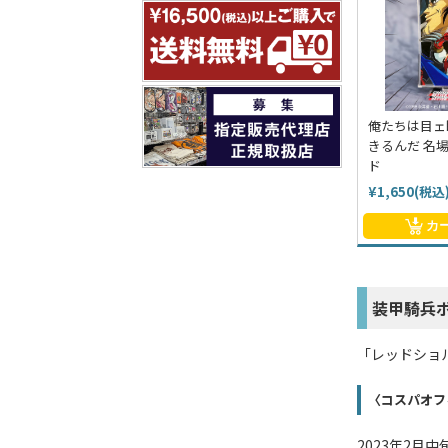
俺たちは目ェ
きるんだ 名
ド
¥1,650(税込
カ
装甲騎兵
「レッドショ
〈コスパオフ
2023年2月中