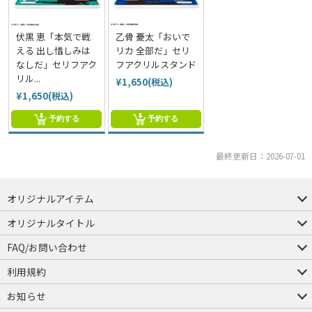
伏黒 恵「本気で戦
乙骨 憂太「おいで
える 出し惜しみは
リカ 全部だ」セリ
なしだ」セリフアク
フアクリルスタンド
リル...
¥1,650(税込)
¥1,650(税込)
予約する
予約する
最終更新日：2026-07-01
オリジナルアイテム
つままれ
つかまれ
ピョコッテ
オリジナルタイトル
アイテムヤ
ミスカトニック大學購買部
FAQ/お問い合わせ
FAQ
お問い合わせ
利用規約
会員規約・ポイント規約
特定商取引法に関する表示
プライバシーポリシー
お知らせ