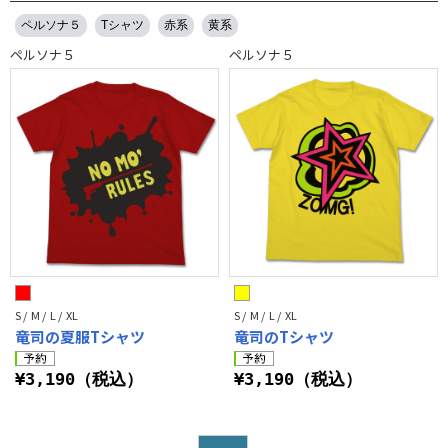
ペルソナ５
Tシャツ
赤系
黄系
ペルソナ５
ペルソナ５
S / M / L / XL
S / M / L / XL
竜司の夏服Tシャツ
竜司のTシャツ
¥3,190（税込）
¥3,190（税込）