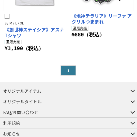
《地神テラリア》リーファ ア
クリルつままれ
S / M / L / XL
《創世神ステイシア》アスナ
¥880（税込）
Tシャツ
¥3,190（税込）
1
オリジナルアイテム
つままれ
つかまれ
ピョコッテ
オリジナルタイトル
アイテムヤ
ミスカトニック大學購買部
FAQ/お問い合わせ
FAQ
お問い合わせ
利用規約
会員規約・ポイント規約
特定商取引法に関する表示
プライバシーポリシー
お知らせ