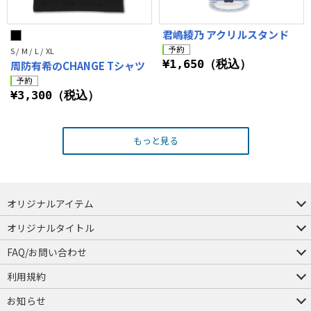
君嶋綾乃 アクリルスタンド
S / M / L / XL
¥1,650（税込）
周防有希のCHANGE Tシャツ
¥3,300（税込）
もっと見る
オリジナルアイテム
つままれ
つかまれ
ピョコッテ
オリジナルタイトル
アイテムヤ
ミスカトニック大學購買部
FAQ/お問い合わせ
FAQ
お問い合わせ
利用規約
会員規約・ポイント規約
特定商取引法に関する表示
プライバシーポリシー
お知らせ