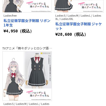
Ladies free
Ladies S / Ladies M / Ladies L / Ladies
XL / Ladies XXL
私立征嶺学園女子制服 リボン
私立征嶺学園女子制服 ジャケ
1年生
ット
¥4,950（税込）
¥28,600（税込）
TVアニメ「時々ボソッとロシア語でデレる隣のアーリャさん」
Ladies S / Ladies M / Ladies L / Ladies