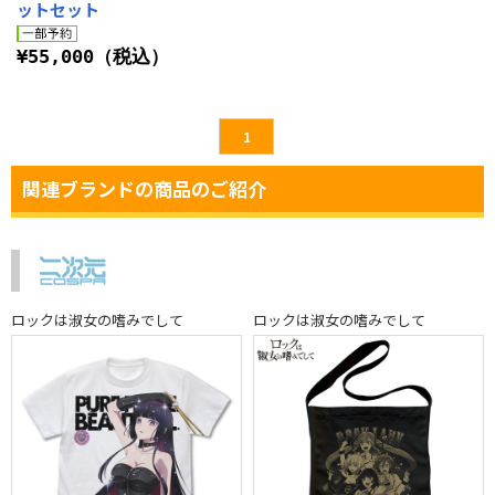
ットセット
¥55,000（税込）
1
関連ブランドの商品のご紹介
ロックは淑女の嗜みでして
ロックは淑女の嗜みでして