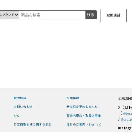
取扱店舗
公式SN
取扱店舗
採用情報
X（旧Tw
お問い合わせ
発売日変更のお知らせ
（
@cosp
FAQ
販売代理店・取扱店募集
/
@cos_p
特定商取引法に関する表示
海外のご案内（English）
Instag