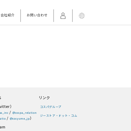
会社紹介
お問い合わせ
S
リンク
itter）
コスパグループ
/
a_inc
@cospa_relation
ジーストア・ドット・コム
/
）
atio
@cosyume_jp
ram