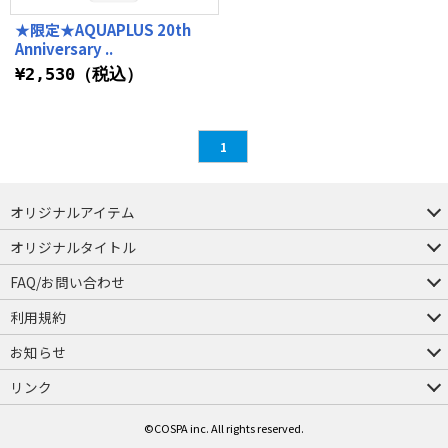
★限定★AQUAPLUS 20th
Anniversary ..
¥2,530（税込）
1
オリジナルアイテム
つままれ
つかまれ
ピョコッテ
オリジナルタイトル
アイテムヤ
ミスカトニック大學購買部
FAQ/お問い合わせ
FAQ
お問い合わせ
利用規約
会員規約・ポイント規約
特定商取引法に関する表示
プライバシーポリシー
お知らせ
店舗情報
採用情報
発売日変更のお知らせ
販売代理店・取扱店募集
海外のご案内（English）
リンク
コスパグループ
ジーストア・ドット・コム
©COSPA inc. All rights reserved.