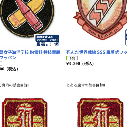
賀女子海洋学校 砲雷科 特技章脱
死んだ世界戦線 SSS 脱着式ワ
ワッペン
¥3,300（税込）
200（税込）
る魔術の禁書目録II
とある魔術の禁書目録II