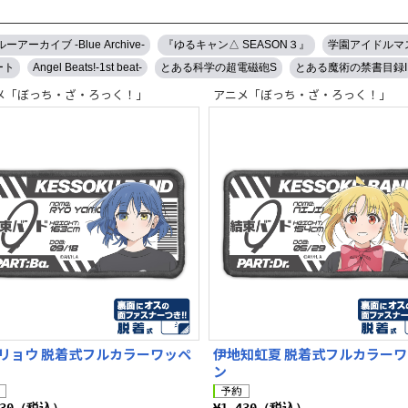
ーアーカイブ -Blue Archive-
『ゆるキャン△ SEASON３』
学園アイドルマ
ート
Angel Beats!-1st beat-
とある科学の超電磁砲S
とある魔術の禁書目録I
メ「ぼっち・ざ・ろっく！」
アニメ「ぼっち・ざ・ろっく！」
リョウ 脱着式フルカラーワッペ
伊地知虹夏 脱着式フルカラー
ン