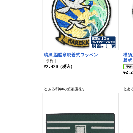
晴風 艦船章脱着式ワッペン
横須
着式
¥2,420（税込）
¥2,
とある科学の超電磁砲S
とあ