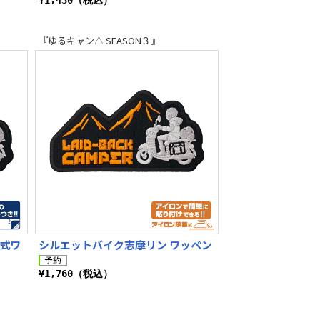
¥1,430（税込）
『ゆるキャン△ SEASON３』
着式ワ
シルエットバイク志摩リン ワッペン
¥1,760（税込）