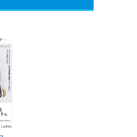
TVアニメ「時々ボソッとロシア語でデレる隣のアーリャさん」
/ Ladies
ス