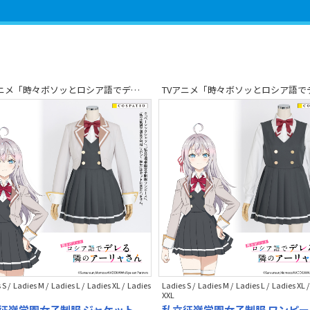
TVアニメ「時々ボソッとロシア語でデレる隣のアーリャさん」
 S / Ladies M / Ladies L / Ladies XL / Ladies
Ladies S / Ladies M / Ladies L / Ladies XL 
XXL
征嶺学園女子制服 ジャケット
私立征嶺学園女子制服 ワンピー