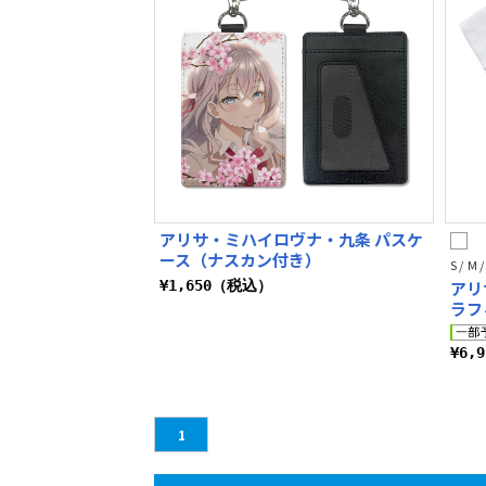
アリサ・ミハイロヴナ・九条 パスケ
ース（ナスカン付き）
S / M /
¥1,650（税込）
アリ
ラフ
¥6,
1