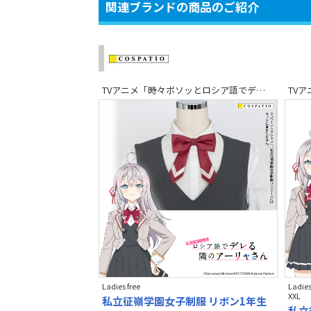
関連ブランドの商品のご紹介
TVアニメ「時々ボソッとロシア語でデレる隣のアーリャさん」
Ladies free
Ladies
XXL
私立征嶺学園女子制服 リボン1年生
私立