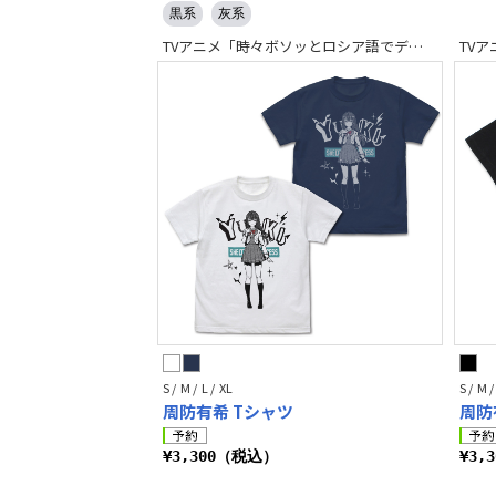
黒系
灰系
TVアニメ「時々ボソッとロシア語でデレる隣のアーリャさん」
S / M / L / XL
S / M /
周防有希 Tシャツ
周防
¥3,300（税込）
¥3,