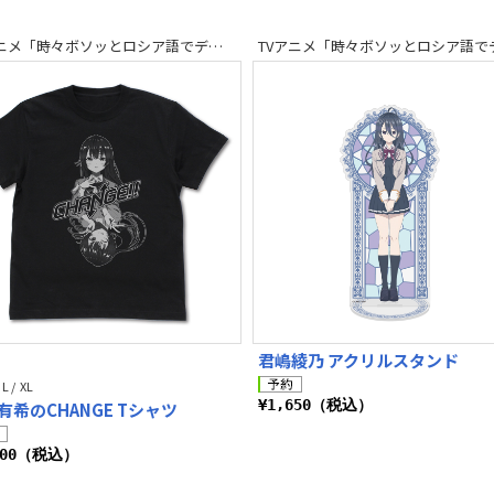
TVアニメ「時々ボソッとロシア語でデレる隣のアーリャさん」
君嶋綾乃 アクリルスタンド
 L / XL
¥1,650（税込）
有希のCHANGE Tシャツ
300（税込）