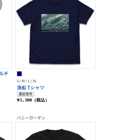
ルチ
S / M / L / XL
漁船 Tシャツ
¥3,300（税込）
バニーガーデン