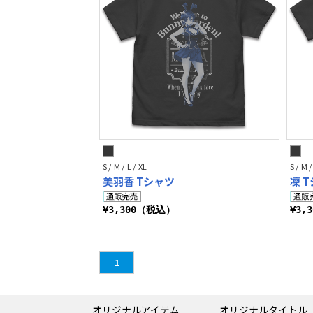
S / M / L / XL
S / M /
美羽香 Tシャツ
凜 
¥3,300（税込）
¥3,
1
オリジナルアイテム
オリジナルタイトル