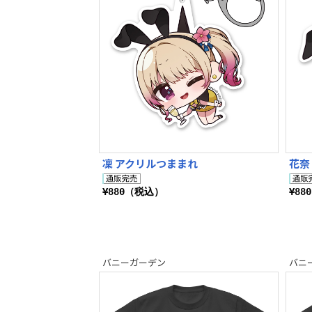
凜 アクリルつままれ
花奈
¥880（税込）
¥88
バニーガーデン
バニ