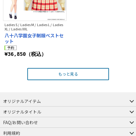
Ladies S / Ladies M / Ladies L / Ladies
XL / Ladies XXL
八十八学園女子制服ベストセ
ット
¥36,850（税込）
もっと見る
オリジナルアイテム
つままれ
つかまれ
ピョコッテ
オリジナルタイトル
アイテムヤ
ミスカトニック大學購買部
FAQ/お問い合わせ
FAQ
お問い合わせ
利用規約