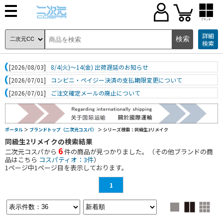
ブランド
詳細
検索
[2026/08/03]
8/4(火)～14(金) 出荷遅延のお知らせ
[2026/07/01]
コンビニ・ペイジー決済の支払期限変更について
[2026/07/01]
ご注文確定メールの廃止について
ポータル
＞
ブランドトップ（二次元コスパ）
＞ シリーズ検索：同級生2リメイク
同級生2リメイクの検索結果
6
二次元コスパから
件の商品が見つかりました。（その他ブランドの商
品はこちら
コスパティオ：3件
）
1
ページ中
1
ページ目を表示しております。
1