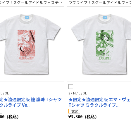
ラブライブ！スクールアイドルフェスティバル2 MIRACLE LIVE!
 L / XL
S / M / L / XL
定★流通限定版 鐘 嵐珠 Tシャツ
★限定★流通限定版 エマ・ヴ
ルライブ Ve..
Tシャツ ミラクルライブ..
300（税込）
¥3,300（税込）