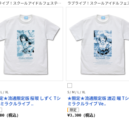
ラブライブ！スクールアイドルフェスティバル2 MIRACLE LIVE!
 L / XL
S / M / L / XL
定★流通限定版 桜坂 しずく Tシ
★限定★流通限定版 渡辺 曜 T
 ミラクルライブ ..
ミラクルライブ Ve..
300（税込）
¥3,300（税込）