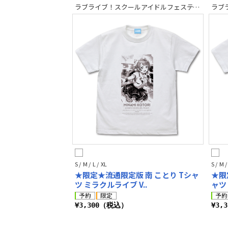
ラブライブ！スクールアイドルフェスティバル2 MIRACLE LIVE!
S / M / L / XL
S / M /
★限定★流通限定版 南 ことり Tシャ
★限
ツ ミラクルライブ V..
ャツ
¥3,300（税込）
¥3,