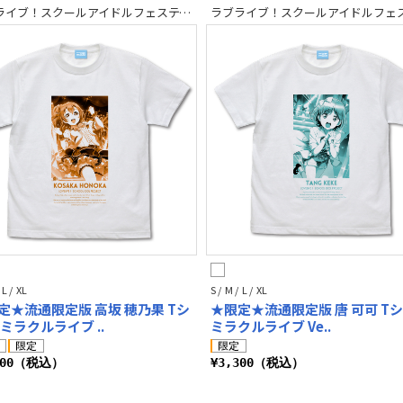
ラブライブ！スクールアイドルフェスティバル2 MIRACLE LIVE!
 L / XL
S / M / L / XL
定★流通限定版 高坂 穂乃果 Tシ
★限定★流通限定版 唐 可可 T
 ミラクルライブ ..
ミラクルライブ Ve..
300（税込）
¥3,300（税込）