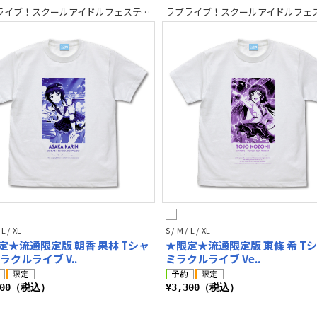
ラブライブ！スクールアイドルフェスティバル2 MIRACLE LIVE!
 L / XL
S / M / L / XL
定★流通限定版 朝香 果林 Tシャ
★限定★流通限定版 東條 希 T
ラクルライブ V..
ミラクルライブ Ve..
300（税込）
¥3,300（税込）