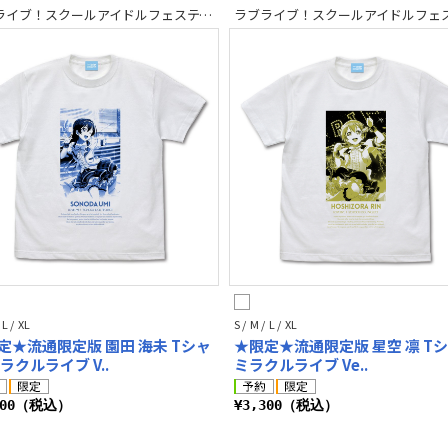
ラブライブ！スクールアイドルフェスティバル2 MIRACLE LIVE!
 L / XL
S / M / L / XL
定★流通限定版 園田 海未 Tシャ
★限定★流通限定版 星空 凛 T
ラクルライブ V..
ミラクルライブ Ve..
300（税込）
¥3,300（税込）