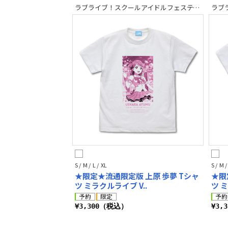
ラブライブ！スクールアイドルフェスティバル2 MIRACLE LIVE!
S / M / L / XL
S / M /
★限定★流通限定版 上原 歩夢 Tシャ
★限
ツ ミラクルライブ V..
ツ ミ
¥3,300（税込）
¥3,