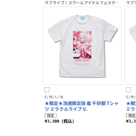
ラブライブ！スクールアイドルフェスティバル2 MIRACLE LIVE!
S / M / L / XL
S / M /
★限定★流通限定版 嵐 千砂都 Tシャ
★限
ツ ミラクルライブ V..
ミラク
¥3,300（税込）
¥3,