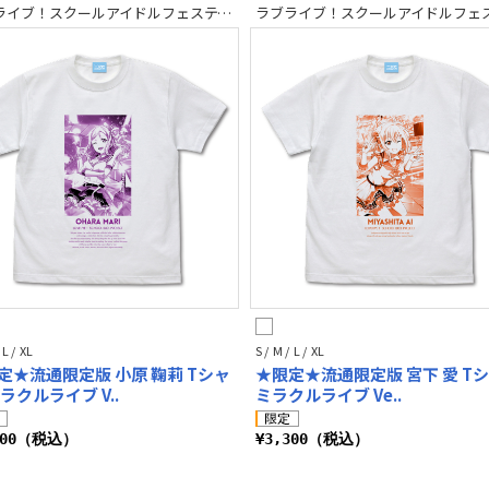
ラブライブ！スクールアイドルフェスティバル2 MIRACLE LIVE!
 L / XL
S / M / L / XL
定★流通限定版 小原 鞠莉 Tシャ
★限定★流通限定版 宮下 愛 T
ラクルライブ V..
ミラクルライブ Ve..
300（税込）
¥3,300（税込）