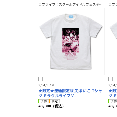
ラブライブ！スクールアイドルフェスティバル2 MIRACLE LIVE!
S / M / L / XL
S / M /
★限定★流通限定版 矢澤 にこ Tシャ
★限
ツ ミラクルライブ V..
ツ ミ
¥3,300（税込）
¥3,