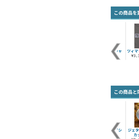
この商品を
シャ
アナハイムグラデー
ジオン突撃機動軍Tシ
新劇場版レイＴシャ
ツィマ
ションTシャツ
ャツ
ツ
¥3
¥3,190（税込）
¥3,190（税込）
¥3,190（税込）
この商品と
ラ
地球連邦宇宙軍 リラ
余計なことを Tシャ
ゴッドガンダム Tシ
ジェタ
ックスジーンズ
ツ
ャツ
カッ