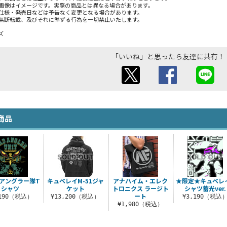
画像はイメージです。実際の商品とは異なる場合があります。
仕様・発売日などは予告なく変更となる場合があります。
無断転載、及びそれに準ずる行為を一切禁止いたします。
ズ
「いいね」と思ったら友達に共有！
商品
アングラー隊T
キュベレイM-51ジャ
アナハイム・エレク
★限定★キュベレ
シャツ
ケット
トロニクス ラージト
シャツ蓄光ver.
ート
,190（税込）
¥13,200（税込）
¥3,190（税込
¥1,980（税込）