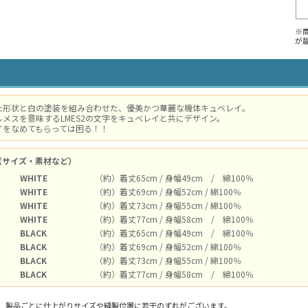
※
が
た形状と白の塗装を組み合わせた、優美かつ華麗な機体キュベレイ。
メスを意味するLMES2の文字をキュベレイと共にデザイン。
イをなめてもらっては困る！！
（サイズ・素材など）
WHITE
（約）着丈65cm / 身幅49cm / 綿100％
WHITE
（約）着丈69cm / 身幅52cm / 綿100％
WHITE
（約）着丈73cm / 身幅55cm / 綿100％
WHITE
（約）着丈77cm / 身幅58cm / 綿100％
BLACK
（約）着丈65cm / 身幅49cm / 綿100％
BLACK
（約）着丈69cm / 身幅52cm / 綿100％
BLACK
（約）着丈73cm / 身幅55cm / 綿100％
BLACK
（約）着丈77cm / 身幅58cm / 綿100％
、製品ごとに仕上がりサイズや縫製位置に若干のずれがございます。