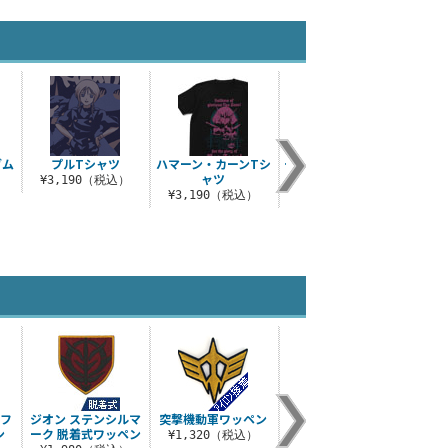
ダム
プルTシャツ
ハマーン・カーンTシ
ティターンズマークT
デスト
ャツ
シャツ
¥3,190（税込）
）
¥3,190（税込）
¥3,190（税込）
¥3
式フ
ジオン ステンシルマ
突撃機動軍ワッペン
ヌードルスプーン 機
フェ
ン
ーク 脱着式ワッペン
動戦士ガンダム／ジ
¥1,320（税込）