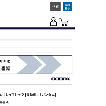
詳細
検索
ュベレイTシャツ [機動戦士Zガンダム]
売価格