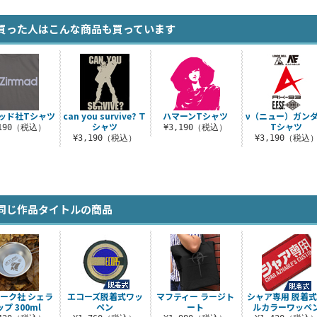
買った人はこんな商品も買っています
ッド社Tシャツ
can you survive? Ｔ
ハマーンTシャツ
ν（ニュー）ガン
シャツ
Tシャツ
,190（税込）
¥3,190（税込）
¥3,190（税込）
¥3,190（税込
同じ作品タイトルの商品
ーク社 シェラ
エコーズ脱着式ワッ
マフティー ラージト
シャア専用 脱着
プ 300ml
ペン
ート
ルカラーワッペ