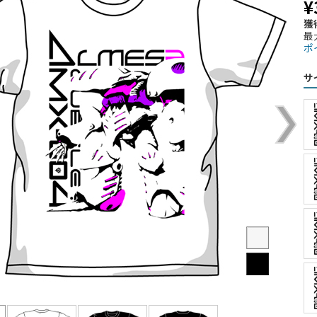
¥
獲
最
ポ
サ