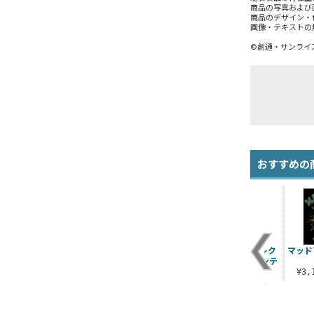
商品の写真および
商品のデザイン・
画像・テキストの
©創通・サンライ
おすすめの
アナハイム・エレク
マッド
トロニクス マウンテ
ンジャケット
¥3
¥9,350（税込）