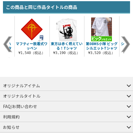
この商品と同じ作品タイトルの商品
ユズリハ
マフティー脱着式ワ
東方は赤く燃えてい
第08MS小隊 ビッグ
シャア
 セータ
ッペン
る！Tシャツ
シルエットTシャツ
¥1,540（税込）
¥3,190（税込）
¥3,520（税込）
¥3,
0（税込）
オリジナルアイテム
つままれ
つかまれ
ピョコッテ
オリジナルタイトル
アイテムヤ
ミスカトニック大學購買部
FAQ/お問い合わせ
FAQ
お問い合わせ
利用規約
会員規約・ポイント規約
特定商取引法に関する表示
プライバシーポリシー
お知らせ