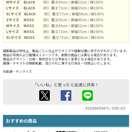
Mサイズ
BLACK
（約）着丈69cm / 身幅52cm / 綿100％
Lサイズ
BLACK
（約）着丈73cm / 身幅55cm / 綿100％
XLサイズ
BLACK
（約）着丈77cm / 身幅58cm / 綿100％
Sサイズ
MOSS
（約）着丈65cm / 身幅49cm / 綿100％
Mサイズ
MOSS
（約）着丈69cm / 身幅52cm / 綿100％
Lサイズ
MOSS
（約）着丈73cm / 身幅55cm / 綿100％
XLサイズ
MOSS
（約）着丈77cm / 身幅58cm / 綿100％
縫製製品は特性上、製品ごとに仕上がりサイズや縫製位置に若干のずれがございます。
商品の写真および画像はイメージです。実際の商品とは異なる場合があります。
商品のデザイン・仕様・発売日などは予告なく変更となる場合があります。
画像・テキストの無断転載、及びそれに準ずる行為を一切禁止いたします。
©創通・サンライズ
「いいね」と思ったら友達に共有！
4531894359470 / 0295-315
おすすめの商品