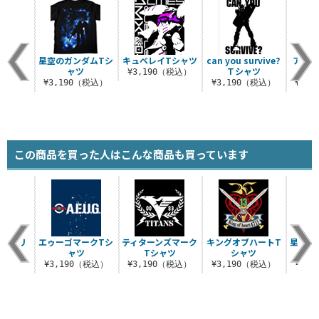
シャツ
星空のガンダムTシ
キュベレイTシャツ
can you survive?
アナハ
ャツ
Ｔシャツ
ナ
（税込）
¥3,190（税込）
¥3,190（税込）
¥3,190（税込）
¥1,
この商品を買った人はこんな商品も買っています
すれプリ
エゥーゴマークTシ
ティターンズマーク
キングオブハートT
星空の
シャツ
ャツ
Tシャツ
シャツ
（税込）
¥3,190（税込）
¥3,190（税込）
¥3,190（税込）
¥3,