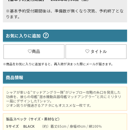
※基本予約受付期間後は、準備数が無くなり次第、予約終了とな
ります。
お気に入りに追加
商品
タイトル
※商品をお気に入りに追加すると、再入荷が決まった際にメールが届きます。
商品情報
シャアが率いる“マッドアングラー隊”がジャブロー攻略の糸口を発見した
功績を、彼らの母艦“潜水機動兵器母艦マッドアングラー”と共にミリタリ
ー風にデザインしたTシャツ。
ジオン訛りが強過ぎるアナタにもオススメな一枚です。
製品スペック（サイズ・素材など）
Sサイズ
BLACK
（約）着丈65cm / 身幅49cm / 綿100％