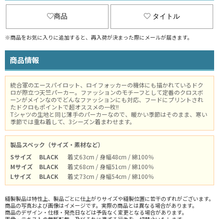
商品
タイトル
※商品をお気に入りに追加すると、再入荷が決まった際にメールが届きます。
商品情報
統合軍のエースパイロット、ロイフォッカーの機体にも描かれているドク
ロが際立つ天竺パーカー。ファッションのモチーフとして定番のクロスボ
ーンがメインなのでどんなファッションにも対応、フードにプリントされ
たドクロもポイントで超オススメの一枚!!
Tシャツの生地と同じ薄手のパーカーなので、暖かい季節はそのまま、寒い
季節では重ね着して、3シーズン着まわせます。
製品スペック（サイズ・素材など）
Sサイズ
BLACK
着丈63cm / 身幅48cm / 綿100％
Mサイズ
BLACK
着丈68cm / 身幅51cm / 綿100％
Lサイズ
BLACK
着丈73cm / 身幅54cm / 綿100％
縫製製品は特性上、製品ごとに仕上がりサイズや縫製位置に若干のずれがございます。
商品の写真および画像はイメージです。実際の商品とは異なる場合があります。
商品のデザイン・仕様・発売日などは予告なく変更となる場合があります。
画像・テキストの無断転載、及びそれに準ずる行為を一切禁止いたします。