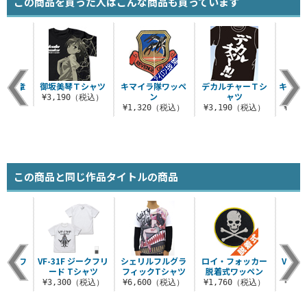
この商品を買った人はこんな商品も買っています
争従軍章
御坂美琴Ｔシャツ
キマイラ隊ワッペ
デカルチャーＴシ
キング
ペン
ン
ャツ
¥3,190（税込）
（税込）
¥1,320（税込）
¥3,190（税込）
¥3,
この商品と同じ作品タイトルの商品
脱着式ワ
VF-31F ジークフリ
シェリルフルグラ
ロイ・フォッカー
VF-0
ン
ード Tシャツ
フィックTシャツ
脱着式ワッペン
ス
（税込）
¥3,300（税込）
¥6,600（税込）
¥1,760（税込）
¥3,