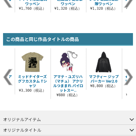
ペン
ワッペン
ワッペン
隊ワッペン
（税込）
¥1,760（税込）
¥1,320（税込）
¥1,320（税込）
¥1,
この商品と同じ作品タイトルの商品
ザラ ア
ミッドナイターズ
アマテ・ユズリハ
マフティー ジップ
★限定
ままれ
グフカスタム Tシ
（マチュ） アクリ
パーカー Ver2.0
マスク
ャツ
ルつままれ パイロ
税込）
¥8,800（税込）
ットスー..
（XX
¥3,300（税込）
¥880（税込）
¥3,
オリジナルアイテム
つままれ
つかまれ
ピョコッテ
オリジナルタイトル