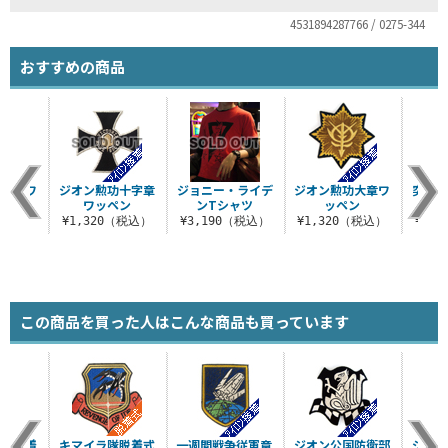
4531894287766 / 0275-344
おすすめの商品
階級章ワ
ジオン勲功十字章
ジョニー・ライデ
ジオン勲功大章ワ
突撃
ン
ワッペン
ンTシャツ
ッペン
（税込）
¥1,320（税込）
¥3,190（税込）
¥1,320（税込）
¥1,
この商品を買った人はこんな商品も買っています
盾型脱着
キマイラ隊脱着式
一週間戦争従軍章
ジオン公国防衛部
ジオン