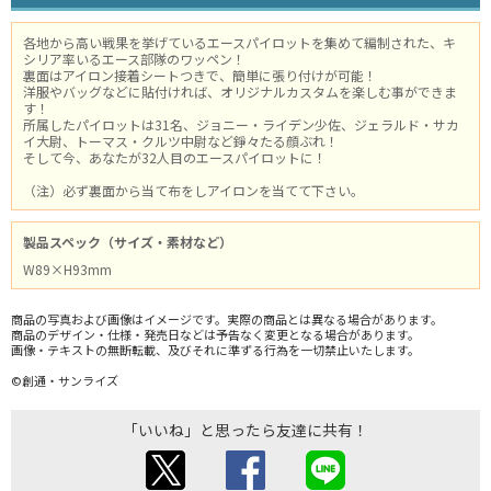
各地から高い戦果を挙げているエースパイロットを集めて編制された、キ
シリア率いるエース部隊のワッペン！
裏面はアイロン接着シートつきで、簡単に張り付けが可能！
洋服やバッグなどに貼付ければ、オリジナルカスタムを楽しむ事ができま
す！
所属したパイロットは31名、ジョニー・ライデン少佐、ジェラルド・サカ
イ大尉、トーマス・クルツ中尉など錚々たる顔ぶれ！
そして今、あなたが32人目のエースパイロットに！
（注）必ず裏面から当て布をしアイロンを当てて下さい。
製品スペック（サイズ・素材など）
W89×H93mm
商品の写真および画像はイメージです。実際の商品とは異なる場合があります。
商品のデザイン・仕様・発売日などは予告なく変更となる場合があります。
画像・テキストの無断転載、及びそれに準ずる行為を一切禁止いたします。
©創通・サンライズ
「いいね」と思ったら友達に共有！