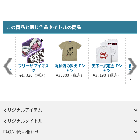
この商品と同じ作品タイトルの商品
FULL
フリーザ アイマス
亀仙流の教え Tシ
天下一武道会 Tシ
伝説の
Tシャツ
ク
ャツ
ャツ
ブロリ
ス
（税込）
¥1,320（税込）
¥3,300（税込）
¥3,190（税込）
¥1,
オリジナルアイテム
つままれ
つかまれ
ピョコッテ
オリジナルタイトル
アイテムヤ
ミスカトニック大學購買部
FAQ/お問い合わせ
FAQ
お問い合わせ