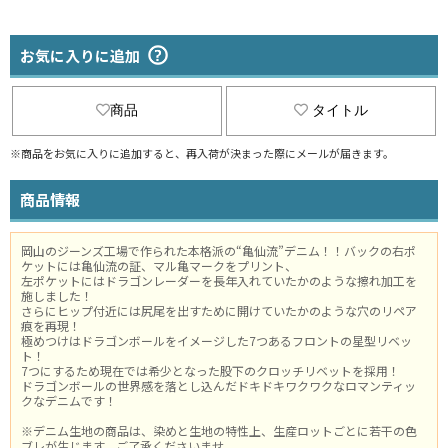
お気に入りに追加
商品
タイトル
※商品をお気に入りに追加すると、再入荷が決まった際にメールが届きます。
商品情報
岡山のジーンズ工場で作られた本格派の“亀仙流”デニム！！バックの右ポ
ケットには亀仙流の証、マル亀マークをプリント、
左ポケットにはドラゴンレーダーを長年入れていたかのような擦れ加工を
施しました！
さらにヒップ付近には尻尾を出すために開けていたかのような穴のリペア
痕を再現！
極めつけはドラゴンボールをイメージした7つあるフロントの星型リベッ
ト！
7つにするため現在では希少となった股下のクロッチリベットを採用！
ドラゴンボールの世界感を落とし込んだドキドキワクワクなロマンティッ
クなデニムです！
※デニム生地の商品は、染めと生地の特性上、生産ロットごとに若干の色
ブレが生じます。ご了承くださいませ。