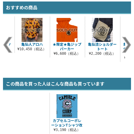
おすすめの商品
Tシャツ
亀仙人アロハ
★限定★亀ジップ
亀仙流ショルダー
亀仙流
パーカー
トート
ウイン
（税込）
¥10,450（税込）
¥6,600（税込）
¥2,200（税込）
¥5,
この商品を買った人はこんな商品も買っています
カプセルコーポレ
ーションTシャツ改
¥3,190（税込）