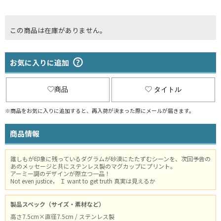
この商品は在庫がありません。
お気に入りに追加
商品
タイトル
※商品をお気に入りに追加すると、再入荷が決まった際にメールが届きます。
商品情報
誰しもが印象に残っているダグラムが砂漠にたたずむシーンを、次回予告の
あのメッセージと共にステンレス製のマグカップにプリント。
アーミー調のデザインが際立つ一品！
Not even justice， Ｉ want to get truth 真実は見えるか
製品スペック（サイズ・素材など）
高さ7.5cm×直径7.5cm / ステンレス製