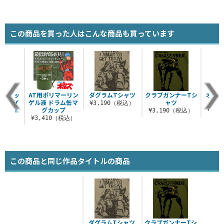
この商品を買った人はこんな商品も買っています
ヘルメッ
AT用ポリマーリン
ダグラムTシャツ
クラブガンナーTシ
オカエ
ル アイ
ゲル液 ドラム缶マ
ャツ
シャツ
¥3,190（税込）
コVer.
グカップ
¥3,190（税込）
¥3,
（税込）
¥3,410（税込）
この商品と同じ作品タイトルの商品
ダグラムTシャツ
クラブガンナーTシ