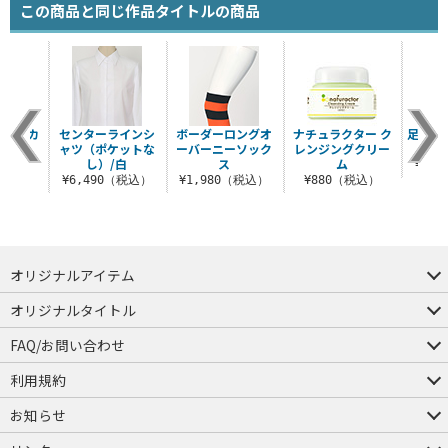
この商品と同じ作品タイトルの商品
ター カ
センターラインシ
ボーダーロングオ
ナチュラクター ク
足袋 
ェイス
ャツ（ポケットな
ーバーニーソック
レンジングクリー
し）/白
ス
ム
税込）
¥1,
¥6,490（税込）
¥1,980（税込）
¥880（税込）
オリジナルアイテム
つままれ
つかまれ
ピョコッテ
オリジナルタイトル
アイテムヤ
ミスカトニック大學購買部
FAQ/お問い合わせ
FAQ
お問い合わせ
利用規約
会員規約・ポイント規約
特定商取引法に関する表示
プライバシーポリシー
お知らせ
店舗情報
採用情報
発売日変更のお知らせ
販売代理店・取扱店募集
海外のご案内（English）