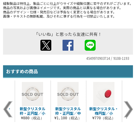
縫製製品は特性上、製品ごとに仕上がりサイズや縫製位置に若干のずれがございます。
商品の写真および画像はイメージです。実際の商品とは異なる場合があります。
商品のデザイン・仕様・発売日などは予告なく変更となる場合があります。
画像・テキストの無断転載、及びそれに準ずる行為を一切禁止いたします。
「いいね」と思ったら友達に共有！
4549970903714 / 9108-1193
おすすめの商品
スタル・
新型クリスタル
新型クリスタル
新型クリスタル・
新型
／小
枠・正円型／小
枠・正円型／中
楕円型／小
枠・
税込）
¥880（税込）
¥1,100（税込）
¥770（税込）
¥1,