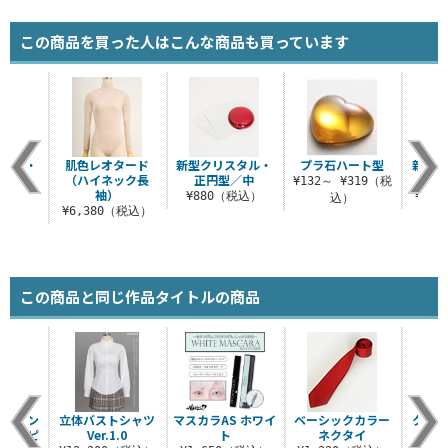
この商品を買った人はこんな商品も買っています
スタル・
肌色レオタード
新型クリスタル・
プラ石ハート型
新型ク
／小
（ハイネック長
正円型／中
楕
¥132～ ¥319（税
袖）
税込）
¥880（税込）
¥1,
込）
¥6,380（税込）
この商品と同じ作品タイトルの商品
 リボン
立体バストシャツ
マスカラAS ホワイ
ベーシックカラー
クリ
ローチピ
Ver.1.0
ト
ネクタイ