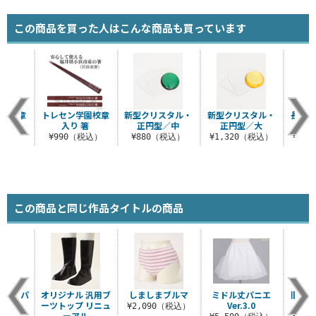
この商品を買った人はこんな商品も買っています
学園校章
トレセン学園校章
新型クリスタル・
新型クリスタル・
長方形
茶碗
入り 箸
正円型／中
正円型／大
（税込）
¥990（税込）
¥880（税込）
¥1,320（税込）
¥1,
この商品と同じ作品タイトルの商品
ョートパ
オリジナル 汎用ブ
しましまブルマ
ミドル丈パニエ
旧タ
エ
ーツトップ リニュ
Ver.3.0
¥2,090（税込）
ーアル