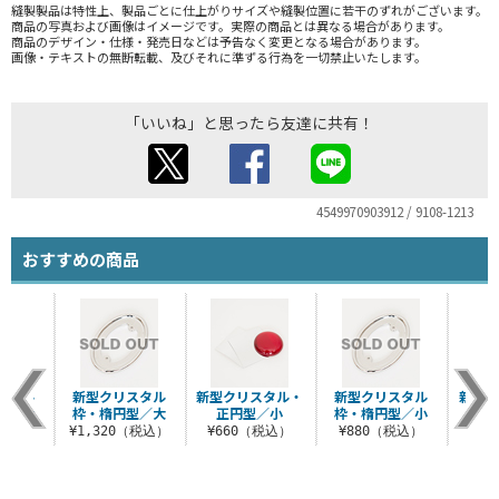
縫製製品は特性上、製品ごとに仕上がりサイズや縫製位置に若干のずれがございます。
商品の写真および画像はイメージです。実際の商品とは異なる場合があります。
商品のデザイン・仕様・発売日などは予告なく変更となる場合があります。
画像・テキストの無断転載、及びそれに準ずる行為を一切禁止いたします。
「いいね」と思ったら友達に共有！
4549970903912 / 9108-1213
おすすめの商品
スタル
新型クリスタル
新型クリスタル・
新型クリスタル
新型ク
型／大
枠・楕円型／大
正円型／小
枠・楕円型／小
正
（税込）
¥1,320（税込）
¥660（税込）
¥880（税込）
¥8