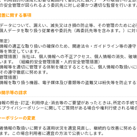
の安全管理が図られるよう委託先に対し必要かつ適切な監督を行います
理措置に関する事項
データについて、漏えい、滅失又はき損の防止等、その管理のために必
個人データを取り扱う従業者や委託先（再委託先等を含みます。）に対
策定）
情報の適正な取り扱いの確保のため、関連法令・ガイドライン等の遵守
等を策定しています。
管理措置） 当社は、個人情報への不正アクセス、個人情報の消失、破
います。 （組織的安全管理措置・人的安全管理措置）
情報等を適切に管理する体制を確立するとともに、個人情報の取扱いに
その遵守徹底に努めます。
管理措置）
情報を取り扱う機器、電子媒体及び書類等の盗難又は紛失等を防止する
報の開示等の請求
情報の照会･訂正･利用停止･消去等のご要望があったときは､所定の手続
本プライバシーポリシーに関してご質問がある場合や権利行使される場合
バシーポリシーの変更
者情報の取扱いに関する運用状況を適宜見直し、継続的な改善に努める
ます。この場合利用者に適宜の方法で公表いたします。