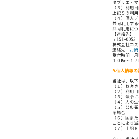
タブリエ・マ
（３）利用目
上記５の利用
（４）個人デ
共同利用する
共同利用につ
【連絡先】
〒151-00
株式会社コス
連絡先
お問
受付時間 月
１０時～１７
9.個人情報
当社は、以下
（１）お客さ
（２）利用目
（３）法令に
（４）人の生
（５）公衆衛
る場合
（６）国また
ことにより当
（７）上記８
なお、当社は