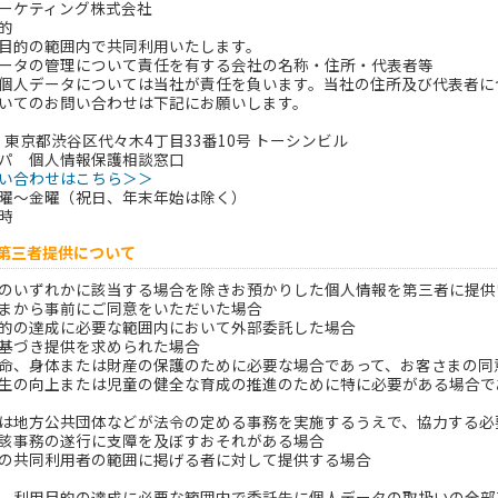
ーケティング株式会社
的
目的の範囲内で共同利用いたします。
ータの管理について責任を有する会社の名称・住所・代表者等
個人データについては当社が責任を負います。当社の住所及び代表者に
いてのお問い合わせは下記にお願いします。
53 東京都渋谷区代々木4丁目33番10号 トーシンビル
パ 個人情報保護相談窓口
い合わせはこちら＞＞
曜～金曜（祝日、年末年始は除く）
時
の第三者提供について
のいずれかに該当する場合を除きお預かりした個人情報を第三者に提供
まから事前にご同意をいただいた場合
的の達成に必要な範囲内において外部委託した場合
基づき提供を求められた場合
命、身体または財産の保護のために必要な場合であって、お客さまの同
生の向上または児童の健全な育成の推進のために特に必要がある場合で
は地方公共団体などが法令の定める事務を実施するうえで、協力する必
該事務の遂行に支障を及ぼすおそれがある場合
の共同利用者の範囲に掲げる者に対して提供する場合
、利用目的の達成に必要な範囲内で委託先に個人データの取扱いの全部