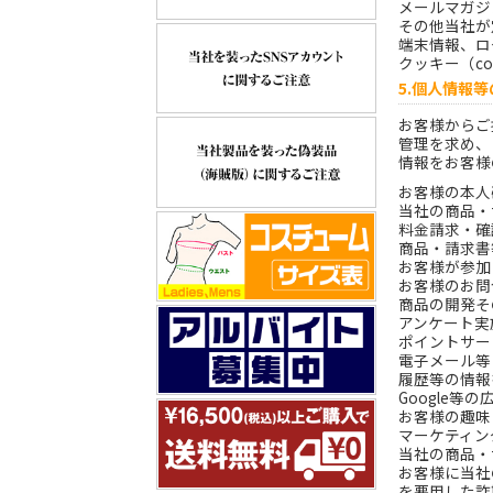
メールマガジ
その他当社が
端末情報、ロ
クッキー（coo
5.個人情報
お客様からご
管理を求め、
情報をお客様
お客様の本人
当社の商品・
料金請求・確
商品・請求書
お客様が参加
お客様のお問
商品の開発そ
アンケート実
ポイントサー
電子メール等
履歴等の情報
Google
お客様の趣味
マーケティン
当社の商品・
お客様に当社
を悪用した詐