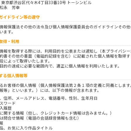
53 東京都渋谷区代々木4丁目33番10号 トーシンビル
松永 芳幸
・ガイドライン等の遵守
情報保護法その他の法令及び個人情報保護委員会のガイドラインその他
います。
の取得・利用
情報を取得する際には、利用目的を公表または通知し（本プライバシー
約書その他の書面（電磁的記録を含む）に記載された個人情報を取得す
段によって取得いたします。
目的の達成に必要な範囲内で、適正に個人情報を利用いたします。
得する個人情報等
るお客様の個人情報（個人情報保護法第２条１項の定義と同義とします
報等」といいます。）には、以下の情報が含まれます。
、住所、メールアドレス、電話番号、性別、生年月日
スワード
入履歴
に関する情報（但し、クレジットカード情報は含みません。）
は問合せ情報（電話の会話録音情報も含む）
報
品、お気に入り作品タイトル