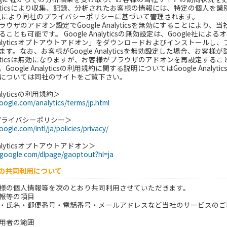
Analyticsにより収集、記録、分析されたお客様の情報には、特定の個
le社により同社のプライバシーポリシーに基づいて管理されます。
ウザのアドオン設定でGoogle Analyticsを無効にすることにより、当社の
ことも可能です。 Google Analyticsの無効設定は、Google
 Analyticsオプトアウトアドオン」をダウンロードおよびインストー
す。なお、お客様がGoogle Analyticsを無効設定した場合、お
Analyticsは無効になりますが、お客様がブラウザのアドオンを再設定することに
oogle Analyticsの利用規約に関する説明についてはGoogle Anal
については同社のサイトをご覧下さい。
nalyticsの利用規約＞
oogle.com/analytics/terms/jp.html
のプライバシーポリシー＞
ogle.com/intl/ja/policies/privacy/
Analyticsオプトアウトアドオン＞
s.google.com/dlpage/gaoptout?hl=ja
等の共同利用について
様の個人情報等を次のとおり共同利用させていただきます。
報等の項目
・氏名・郵便番号・電話番号・メールアドレスなど当社のサービスのご
用者の範囲