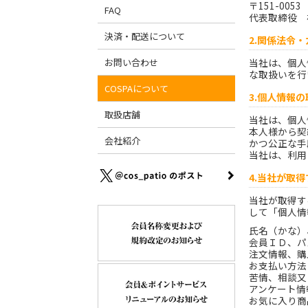
〒151-00
FAQ
代表取締役 
決済・配送について
2.関係法令
お問い合わせ
当社は、個人
な取扱いを行
COSPAについて
3.個人情報
取扱店舗
当社は、個人
本人様から契
会社紹介
かつ公正な手
当社は、利用
4.当社が取
当社が取得す
して「個人情
氏名（かな）
会員ＩＤ、パ
注文情報、購
お支払い方法
苦情、相談又
アンケート情
お気に入り商