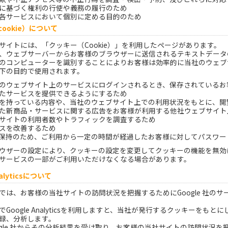
に基づく権利の行使や義務の履行のため
各サービスにおいて個別に定める目的のため
cookie）について
サイトには、「クッキー（Cookie）」を利用したページがあります。
、ウェブサーバーからお客様のブラウザーに送信されるテキストデータ
のコンピューターを識別することによりお客様は効率的に当社のウェブ
下の目的で使用されます。
のウェブサイト上のサービスにログインされるとき、保存されているお
たサービスを提供できるようにするため
を持っている内容や、当社のウェブサイト上での利用状況をもとに、閲
た新商品・サービスに関する広告をお客様が利用する他社ウェブサイト
サイトの利用者数やトラフィックを調査するため
スを改善するため
保持のため、ご利用から一定の時間が経過したお客様に対してパスワー
ウザーの設定により、クッキーの設定を変更してクッキーの機能を無効
サービスの一部がご利用いただけなくなる場合があります。
nalyticsについて
は、お客様の当社サイトの訪問状況を把握するためにGoogle 社のサービスで
Google Analyticsを利用しますと、当社が発行するクッキーをもと
録、分析します。
ogle 社からその分析結果を受け取り、お客様の当社サイトの訪問状況を