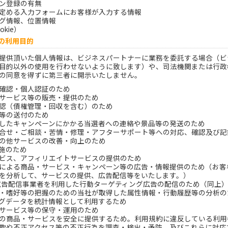
ン登録の有無
定める入力フォームにお客様が入力する情報
グ情報、位置情報
kie）
等の利用目的
提供頂いた個人情報は、ビジネスパートナーに業務を委託する場合（ビ
目的以外の使用を行わせないように致します）や、司法機関または行政
の同意を得ずに第三者に開示いたしません。
確認・個人認証のため
サービス等の販売・提供のため
認（債権管理・回収を含む）のため
等の送付のため
したキャンペーンにかかる当選者への連絡や景品等の発送のため
合せ・ご相談・苦情・修理・アフターサポート等への対応、確認及び記
の他サービスの改善・向上のため
施のため
ビス、アフィリエイトサービスの提供のため
による商品・サービス・キャンペーン等の広告・情報提供のため（お客
を分析して、サービスの提供、広告配信等をいたします。）
等の広告配信事業者を利用した行動ターゲティング広告の配信のため（同上
・嗜好等の把握のための当社が取得した属性情報・行動履歴等の分析の
グデータを統計情報として利用するため
サービス等の保守・運用のため
の商品・サービスを安全に提供するため。利用規約に違反している利用
欺や不正アクセス等の不正行為を調査・検出・予防、及びこれらに対応