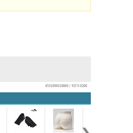
4531894518860 / 9273-0208