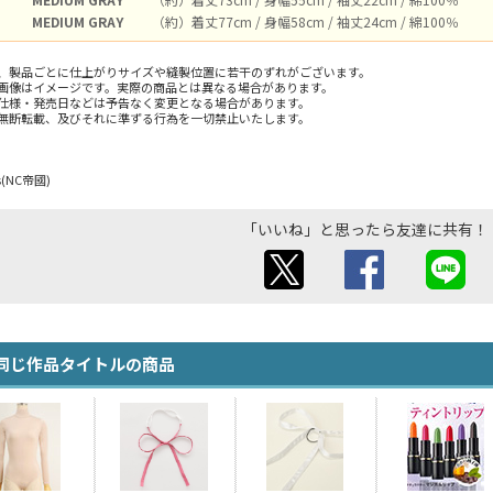
MEDIUM GRAY
（約）着丈77cm / 身幅58cm / 袖丈24cm / 綿100％
、製品ごとに仕上がりサイズや縫製位置に若干のずれがございます。
画像はイメージです。実際の商品とは異なる場合があります。
仕様・発売日などは予告なく変更となる場合があります。
無断転載、及びそれに準ずる行為を一切禁止いたします。
sos(NC帝國)
「いいね」と思ったら友達に共有！
同じ作品タイトルの商品