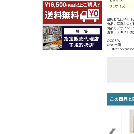
XLサイズ
縫製製品は特性上
商品の写真および
商品のデザイン・
画像・テキストの
©COSPA
©NC帝國
Illustration:Na
この商品と