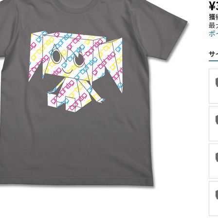
¥
獲
最
ポ
サ