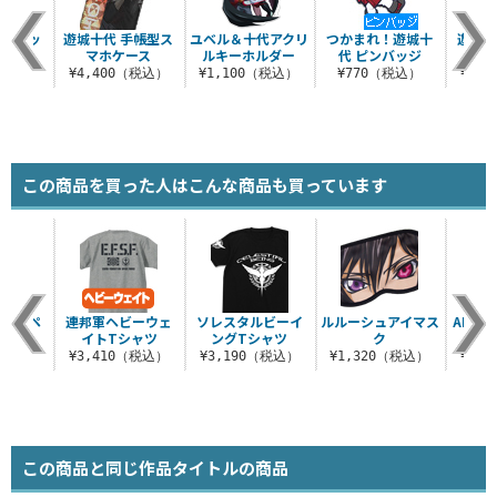
十代ジッ
遊城十代 手帳型ス
ユベル＆十代アクリ
つかまれ！遊城十
遊城十
カー
マホケース
ルキーホルダー
代 ピンバッジ
ーパ
（税込）
¥4,400（税込）
¥1,100（税込）
¥770（税込）
¥3,
この商品を買った人はこんな商品も買っています
ルワッペ
連邦軍ヘビーウェ
ソレスタルビーイ
ルルーシュアイマス
AIR
イトTシャツ
ングTシャツ
ク
（税込）
¥3,410（税込）
¥3,190（税込）
¥1,320（税込）
¥3,
この商品と同じ作品タイトルの商品