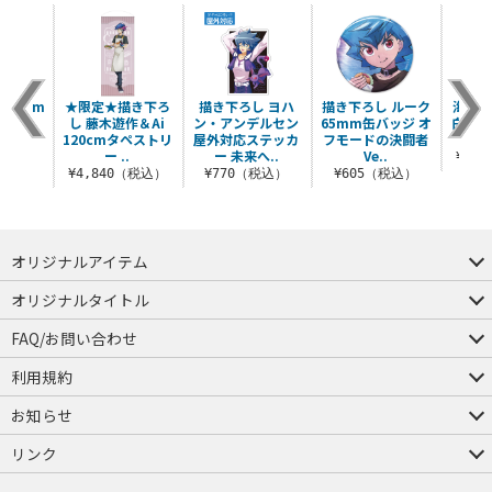
150cm
★限定★描き下ろ
描き下ろし ヨハ
描き下ろし ルーク
海馬瀬
トリー
し 藤木遊作＆Ai
ン・アンデルセン
65mm缶バッジ オ
白龍 
120cmタペストリ
屋外対応ステッカ
フモードの決闘者
（税込）
ー ..
ー 未来へ..
Ve..
¥1,
¥4,840（税込）
¥770（税込）
¥605（税込）
オリジナルアイテム
つままれ
つかまれ
ピョコッテ
オリジナルタイトル
アイテムヤ
ミスカトニック大學購買部
FAQ/お問い合わせ
FAQ
お問い合わせ
利用規約
会員規約・ポイント規約
特定商取引法に関する表示
プライバシーポリシー
お知らせ
店舗情報
採用情報
発売日変更のお知らせ
販売代理店・取扱店募集
海外のご案内（English）
リンク
コスパグループ
ジーストア・ドット・コム