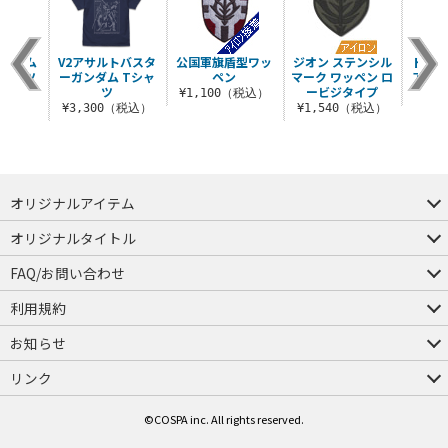
ガンダム
V2アサルトバスタ
公国軍旗盾型ワッ
ジオン ステンシル
ドゥー
Tシャツ
ーガンダム Tシャ
ペン
マーク ワッペン ロ
アクリ
ツ
ービジタイプ
（税込）
¥1,100（税込）
¥8
¥3,300（税込）
¥1,540（税込）
オリジナルアイテム
つままれ
つかまれ
ピョコッテ
オリジナルタイトル
アイテムヤ
ミスカトニック大學購買部
FAQ/お問い合わせ
FAQ
お問い合わせ
利用規約
会員規約・ポイント規約
特定商取引法に関する表示
プライバシーポリシー
お知らせ
店舗情報
採用情報
発売日変更のお知らせ
販売代理店・取扱店募集
海外のご案内（English）
リンク
コスパグループ
ジーストア・ドット・コム
©COSPA inc. All rights reserved.