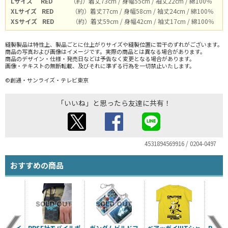
Lサイズ
RED
（約）着丈73cm / 身幅55cm / 袖丈22cm / 綿100％
XLサイズ
RED
（約）着丈77cm / 身幅58cm / 袖丈24cm / 綿100％
XSサイズ
RED
（約）着丈59cm / 身幅42cm / 袖丈17cm / 綿100％
縫製製品は特性上、製品ごとに仕上がりサイズや縫製位置に若干のずれがございます。
商品の写真および画像はイメージです。実際の商品とは異なる場合があります。
商品のデザイン・仕様・発売日などは予告なく変更となる場合があります。
画像・テキストの無断転載、及びそれに準ずる行為を一切禁止いたします。
©創通・サンライズ・テレビ東京
「いいね」と思ったら友達に共有！
4531894569916 / 0204-0497
おすすめの商品
ーアメイ
PPSE社モバイルポ
ガンダムビルドフ
ベアッガイIIITシャ
PPS