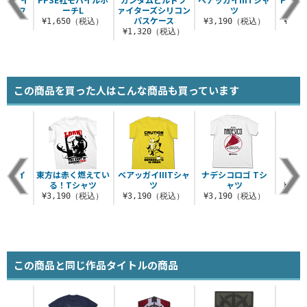
ルグラフ
ーチL
ァイターズシリコン
ツ
シャツ
パスケース
¥1,650（税込）
¥3,190（税込）
¥3,
（税込）
¥1,320（税込）
この商品を買った人はこんな商品も買っています
ルビーイ
東方は赤く燃えてい
ベアッガイIIITシャ
ナデシコロゴ Tシ
坊や
シャツ
る！Tシャツ
ツ
ャツ
¥3,
（税込）
¥3,190（税込）
¥3,190（税込）
¥3,190（税込）
この商品と同じ作品タイトルの商品