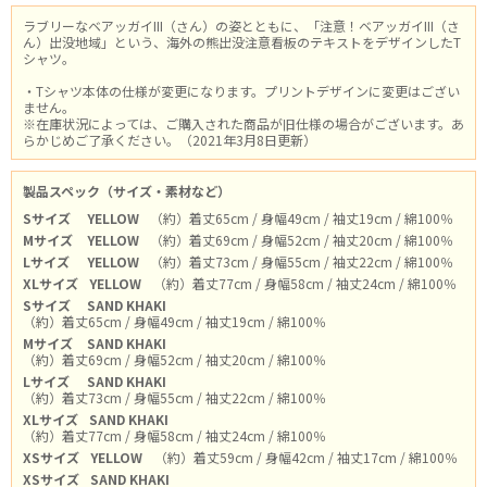
ラブリーなベアッガイIII（さん）の姿とともに、「注意！ベアッガイIII（さ
ん）出没地域」という、海外の熊出没注意看板のテキストをデザインしたT
シャツ。
・Tシャツ本体の仕様が変更になります。プリントデザインに変更はござい
ません。
※在庫状況によっては、ご購入された商品が旧仕様の場合がございます。あ
らかじめご了承ください。（2021年3月8日更新）
製品スペック（サイズ・素材など）
Sサイズ
YELLOW
（約）着丈65cm / 身幅49cm / 袖丈19cm / 綿100％
Mサイズ
YELLOW
（約）着丈69cm / 身幅52cm / 袖丈20cm / 綿100％
Lサイズ
YELLOW
（約）着丈73cm / 身幅55cm / 袖丈22cm / 綿100％
XLサイズ
YELLOW
（約）着丈77cm / 身幅58cm / 袖丈24cm / 綿100％
Sサイズ
SAND KHAKI
（約）着丈65cm / 身幅49cm / 袖丈19cm / 綿100％
Mサイズ
SAND KHAKI
（約）着丈69cm / 身幅52cm / 袖丈20cm / 綿100％
Lサイズ
SAND KHAKI
（約）着丈73cm / 身幅55cm / 袖丈22cm / 綿100％
XLサイズ
SAND KHAKI
（約）着丈77cm / 身幅58cm / 袖丈24cm / 綿100％
XSサイズ
YELLOW
（約）着丈59cm / 身幅42cm / 袖丈17cm / 綿100％
XSサイズ
SAND KHAKI