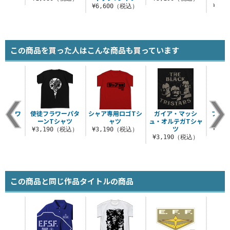
（税込）
¥6,600（税込）
¥1,
この商品を買った人はこんな商品も買っています
脱着式ワ
使徒フラワーパタ
シャア専用ロゴTシ
ガイア・マッシ
プチッ
ン
ーンTシャツ
ャツ
ュ・オルテガTシャ
ツ
（税込）
¥3,190（税込）
¥3,190（税込）
¥3,
¥3,190（税込）
この商品と同じ作品タイトルの商品