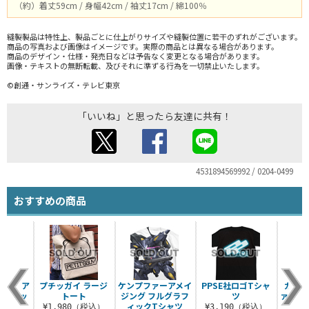
（約）着丈59cm / 身幅42cm / 袖丈17cm / 綿100％
縫製製品は特性上、製品ごとに仕上がりサイズや縫製位置に若干のずれがございます。
商品の写真および画像はイメージです。実際の商品とは異なる場合があります。
商品のデザイン・仕様・発売日などは予告なく変更となる場合があります。
画像・テキストの無断転載、及びそれに準ずる行為を一切禁止いたします。
©創通・サンライズ・テレビ東京
「いいね」と思ったら友達に共有！
4531894569992 / 0204-0499
おすすめの商品
ーストア
プチッガイ ラージ
ケンプファーアメイ
PPSE社ロゴTシャ
ガンダ
 ベアッ
トート
ジング フルグラフ
ツ
ァイタ
Tシャツ
ィックTシャツ
パ
¥1,980（税込）
¥3,190（税込）