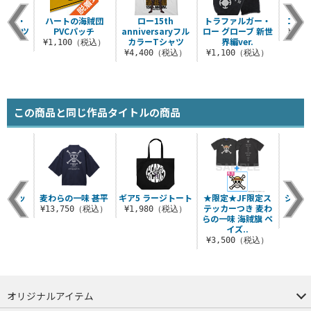
ルガー・
ハートの海賊団
ロー15th
トラファルガー・
コラ
Tシャツ
PVCパッチ
anniversaryフル
ロー グローブ 新世
¥3,
カラーTシャツ
界編ver.
（税込）
¥1,100（税込）
¥4,400（税込）
¥1,100（税込）
この商品と同じ作品タイトルの商品
一味ワッ
麦わらの一味 甚平
ギア5 ラージトート
★限定★JF限定ス
ジンベ
ン
テッカーつき 麦わ
キー
¥13,750（税込）
¥1,980（税込）
らの一味 海賊旗 ペ
（税込）
¥6
イズ..
¥3,500（税込）
オリジナルアイテム