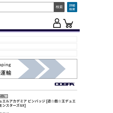
詳細
検索
ュエルアカデミア ピンバッジ [遊☆戯☆王デュエ
モンスターズGX]