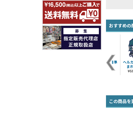
おすすめの
計
デュエルアカデミア
エド・フェニックス
ピョコッテ 万丈目準
ヘル
ネックストラップ
つままれストラップ
ま
¥880（税込）
¥1,540（税込）
¥660（税込）
¥
この商品を