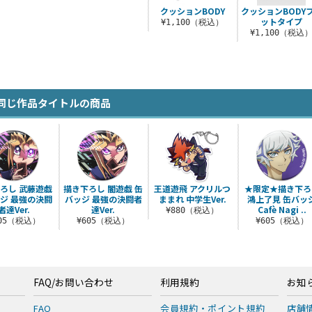
クッションBODY
クッションBODY
ットタイプ
¥1,100（税込）
¥1,100（税込
同じ作品タイトルの商品
ろし 武藤遊戯
描き下ろし 闇遊戯 缶
王道遊飛 アクリルつ
★限定★描き下ろ
ジ 最強の決闘
バッジ 最強の決闘者
ままれ 中学生Ver.
鴻上了見 缶バッ
者達Ver.
達Ver.
Cafè Nagi ..
¥880（税込）
605（税込）
¥605（税込）
¥605（税込）
FAQ/お問い合わせ
利用規約
お知
FAQ
会員規約・ポイント規約
店舗