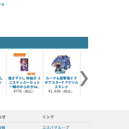
フラ
）
し
描き下ろし 柊柚子 ミ
ルーク＆超撃竜ドラ
鴻上了見 アクリルス
描き下
ジ
ニステッカーセット
ギアスターF アクリル
タンド Cafè Nagiの
アク
一輪のゆらめきVe..
スタンド
ひとときVe..
（大）
¥770（税込）
¥1,650（税込）
¥1,430（税込）
¥2
らせ
リンク
情報
コスパグループ