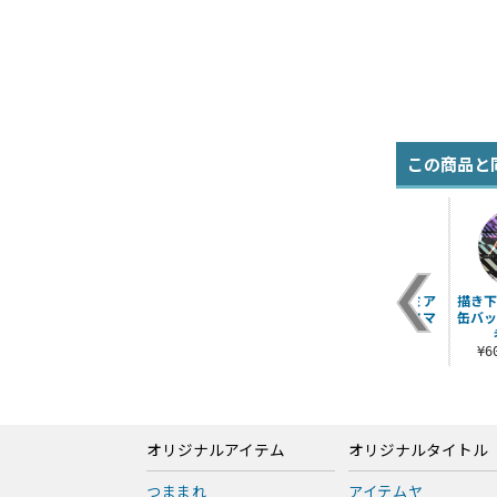
この商品と
ル
描き下ろし 闇バクラ
WRGP ジップパーカ
デュエルアカデミア
描き下
B2タペストリー オフ
ー
イメージ手帳型スマ
缶バッ
モードの決闘者V..
ホケース148
¥6,600（税込）
¥3,300（税込）
¥4,400（税込）
¥
オリジナルアイテム
オリジナルタイトル
つままれ
アイテムヤ