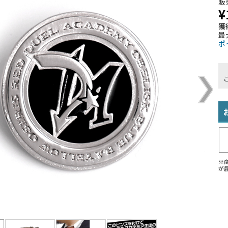
販
¥
獲
最
ポ
※
が