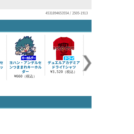
4531894653554 / 2505-1913
セ
ヨハン・アンデルセ
デュエルアカデミア
デュエルアカデミア
デュ
ッ
ンつままれキーホル
ドライTシャツ
フラッグ
ダー
¥3,520（税込）
¥3,080（税込）
¥7
¥660（税込）