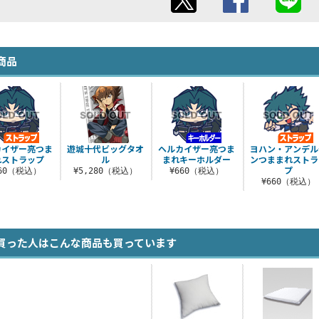
商品
カイザー亮つま
遊城十代ビッグタオ
ヘルカイザー亮つま
ヨハン・アンデル
れストラップ
ル
まれキーホルダー
ンつままれストラ
プ
660（税込）
¥5,280（税込）
¥660（税込）
¥660（税込）
買った人はこんな商品も買っています