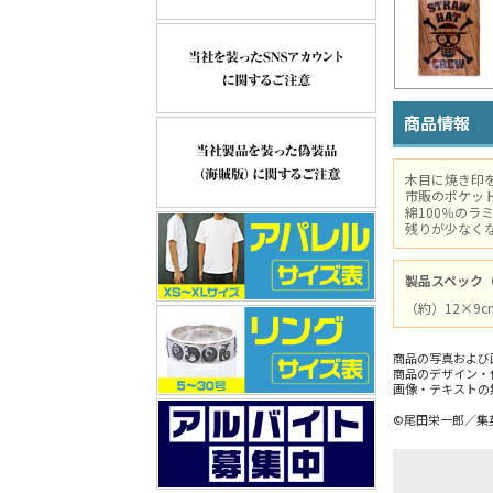
商品情報
木目に焼き印
市販のポケッ
綿100％の
残りが少なく
製品スペック
（約）12×9c
商品の写真および
商品のデザイン・
画像・テキストの
©尾田栄一郎／集