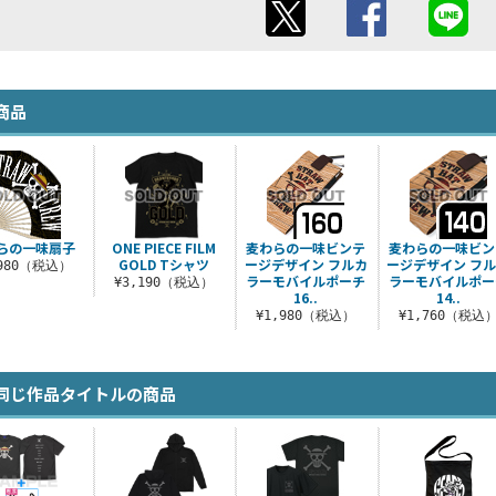
商品
らの一味扇子
ONE PIECE FILM
麦わらの一味ビンテ
麦わらの一味ビン
GOLD Tシャツ
ージデザイン フルカ
ージデザイン フ
,980（税込）
ラーモバイルポーチ
ラーモバイルポー
¥3,190（税込）
16..
14..
¥1,980（税込）
¥1,760（税込
同じ作品タイトルの商品