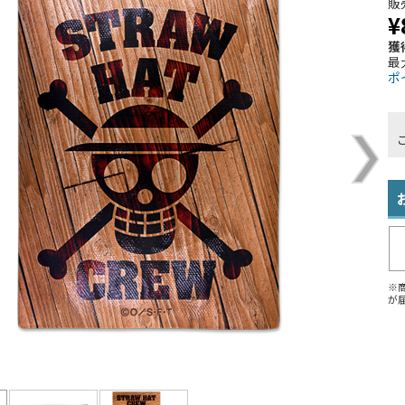
販
¥
獲
最
ポ
※
が