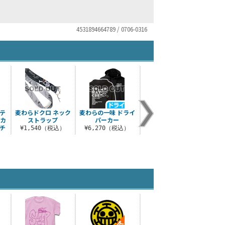
4531894664789 / 0706-0316
テ
麦わらドクロ ネック
麦わらの一味 ドライ
麦わらの一味 天竺パ
ONE
ルカ
ストラップ
パーカー
ーカー
GO
チ
¥1,540（税込）
¥6,270（税込）
¥5,500（税込）
¥1
）