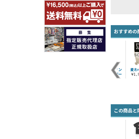
おすすめの
ポ
麦わらドクロ フラワ
麦わらの一味海賊旗
麦わらの一味ヴィン
麦わ
T
ーパターン パーカー
パーカー
テージ風ジップパー
¥1
カー
¥6,380（税込）
¥6,380（税込）
¥6,600（税込）
この商品と