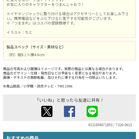
お気に入りのキャラクターをつまんじゃおう！
※イヤホンジャックに取り付ける場合はアクセサリーとしてお楽しみ下さ
い。携帯電話などをぶら下げると落下する可能性がございます。
※「つままれ」はコスパの登録商標です。
イラスト：ちと
製品スペック（サイズ・素材など）
（約）縦6.1×横4.6cm
商品の写真および画像はイメージです。実際の商品とは異なる場合があります。
商品のデザイン・仕様・発売日などは予告なく変更となる場合があります。
画像・テキストの無断転載、及びそれに準ずる行為を一切禁止いたします。
©青山剛昌／小学館・読売テレビ・TMS 1996
「いいね」と思ったら友達に共有！
4531894671893 / 7326-0615
おすすめの商品