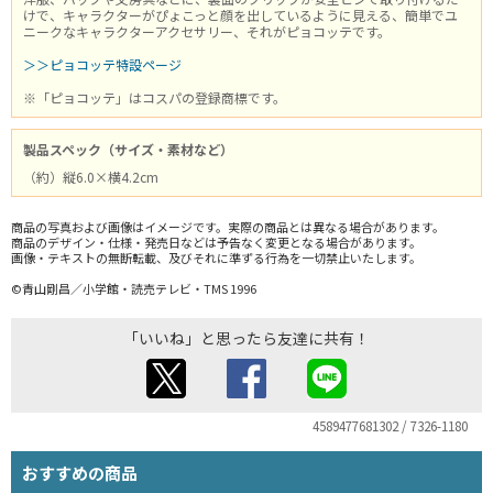
けで、キャラクターがぴょこっと顔を出しているように見える、簡単でユ
ニークなキャラクターアクセサリー、それがピョコッテです。
＞＞ピョコッテ特設ページ
※「ピョコッテ」はコスパの登録商標です。
製品スペック（サイズ・素材など）
（約）縦6.0×横4.2cm
商品の写真および画像はイメージです。実際の商品とは異なる場合があります。
商品のデザイン・仕様・発売日などは予告なく変更となる場合があります。
画像・テキストの無断転載、及びそれに準ずる行為を一切禁止いたします。
©青山剛昌／小学館・読売テレビ・TMS 1996
「いいね」と思ったら友達に共有！
4589477681302 / 7326-1180
おすすめの商品