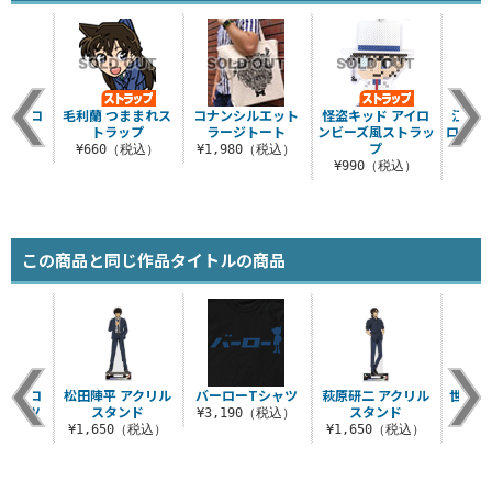
 シリコ
毛利蘭 つままれス
コナンシルエット
怪盗キッド アイロ
江戸川
ケース
トラップ
ラージトート
ンビーズ風ストラッ
ロンビ
プ
（税込）
¥660（税込）
¥1,980（税込）
¥990（税込）
¥9
この商品と同じ作品タイトルの商品
 アイコ
松田陣平 アクリル
バーローTシャツ
萩原研二 アクリル
世良真
Tシャツ
スタンド
スタンド
¥3,190（税込）
（税込）
¥1,650（税込）
¥1,650（税込）
¥6