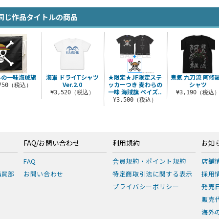
同じ作品タイトルの商品
らの一味海賊旗
海軍 ドライTシャツ
★限定★JF限定ステ
鬼気 九刀流 阿修
Ver.2.0
ッカーつき 麦わらの
シャツ
,750（税込）
一味 海賊旗 ペイズ..
¥3,520（税込）
¥3,190（税込
¥3,500（税込）
FAQ/お問い合わせ
利用規約
お知
FAQ
会員規約・ポイント規約
店舗
購買部
お問い合わせ
特定商取引法に関する表示
採用
プライバシーポリシー
発売
販売
海外の