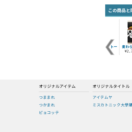
この商品と
シャ
麦わらの一味脱着式
海軍 ジップパーカー
ギア5 ショルダートー
麦わ
ワッペン
Ver.2.0
ト
¥2
¥1,540（税込）
¥8,800（税込）
¥2,200（税込）
オリジナルアイテム
オリジナルタイトル
つままれ
アイテムヤ
つかまれ
ミスカトニック大學
ピョコッテ