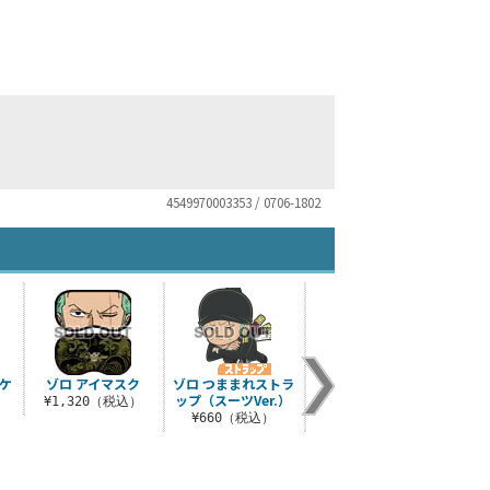
4549970003353 / 0706-1802
ケ
ゾロ アイマスク
ゾロ つままれストラ
ゾロ三刀流つままれ
ゾロ
ップ（スーツVer.）
ストラップ
¥1,320（税込）
）
¥660（税込）
¥660（税込）
¥4