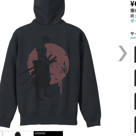
¥
獲
最
ポ
サ