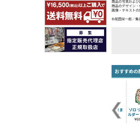
商品の写真および
商品のデザイン・
画像・テキストの
©尾田栄一郎／集
おすすめの
年前
ゾロ アクリルつまま
鬼気 九刀流 阿修羅T
ゾロ アクリルつまま
ゾロ 
ホ
れストラップ
シャツ
れキーホルダー
ルダー
¥880（税込）
¥3,190（税込）
¥880（税込）
¥