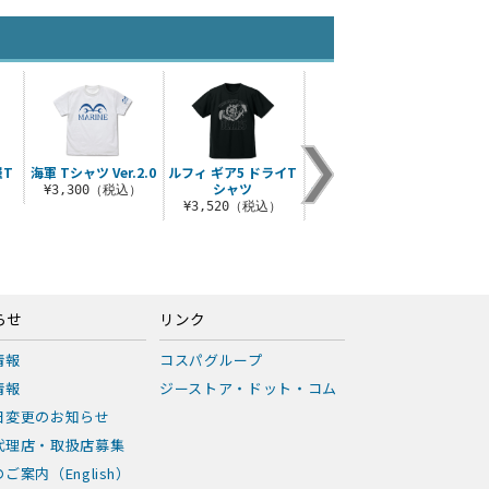
羅T
海軍 Tシャツ Ver.2.0
ルフィ ギア5 ドライT
麦わらの一味 薄手ド
麦わら
シャツ
ライパーカー Ver.2.0
¥3,300（税込）
）
¥3,520（税込）
¥6,380（税込）
¥2
らせ
リンク
情報
コスパグループ
情報
ジーストア・ドット・コム
日変更のお知らせ
代理店・取扱店募集
ご案内（English）