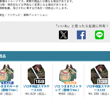
画像はイメージです。実際の商品とは異なる場合があります。
仕様・発売日などは予告なく変更となる場合があります。
無断転載、及びそれに準ずる行為を一切禁止いたします。
英社・フジテレビ・東映アニメーション
「いいね」と思ったら友達に共有！
商品
つままれキーホ
ゾロ手帳型スマホケ
ゾロ つままれストラ
ゾロ手帳型スマホ
（居眠りVer.）
ース158
ップ（居眠りVer.）
ース138
660（税込）
¥4,620（税込）
¥660（税込）
¥4,180（税込