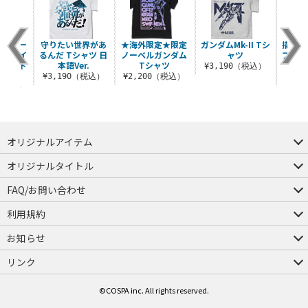
軍 ノー
守りたい世界があ
★海外限定★限定
ガンダムMk-II Tシ
描き下
 デザイ
るんだ Tシャツ 日
ノーベルガンダム
ャツ
ブライ
 （上下
本語Ver.
Tシャツ
応ス
¥3,190（税込）
..
¥3,190（税込）
¥2,200（税込）
¥7
0（税込）
オリジナルアイテム
つままれ
つかまれ
ピョコッテ
オリジナルタイトル
アイテムヤ
ミスカトニック大學購買部
FAQ/お問い合わせ
FAQ
お問い合わせ
利用規約
会員規約・ポイント規約
特定商取引法に関する表示
プライバシーポリシー
お知らせ
店舗情報
採用情報
発売日変更のお知らせ
販売代理店・取扱店募集
海外のご案内（English）
リンク
コスパグループ
ジーストア・ドット・コム
©COSPA inc. All rights reserved.