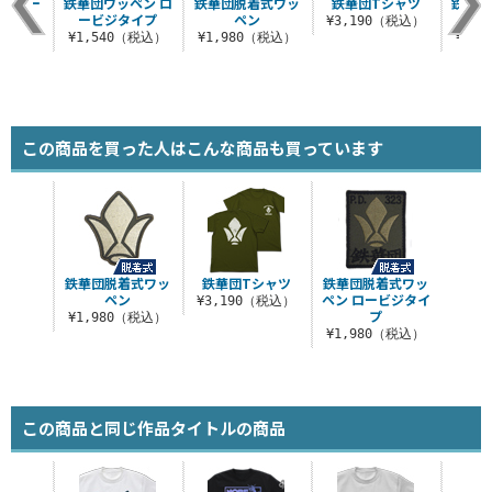
ョルダー
鉄華団ワッペン ロ
鉄華団脱着式ワッ
鉄華団Tシャツ
鉄華団
ト
ービジタイプ
ペン
¥3,190（税込）
（税込）
¥1,540（税込）
¥1,980（税込）
¥5,
この商品を買った人はこんな商品も買っています
鉄華団脱着式ワッ
鉄華団Tシャツ
鉄華団脱着式ワッ
ペン
ペン ロービジタイ
¥3,190（税込）
プ
¥1,980（税込）
¥1,980（税込）
この商品と同じ作品タイトルの商品