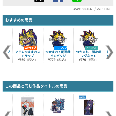
4549970039321 / 2507-1260
おすすめの商品
 ジップ
アテムつままれス
つかまれ！闇遊戯
つかまれ！闇遊戯
闇遊戯
カー
トラップ
ピンバッジ
マグネット
ままれ
ー 闘
（税込）
¥660（税込）
¥770（税込）
¥770（税込）
¥8
この商品と同じ作品タイトルの商品