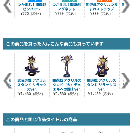
ままれス
つかまれ！闇遊戯
つかまれ！闇遊戯
闇遊戯アクリルつま
闇のゲ
ップ
ピンバッジ
マグネット
まれストラップ
税込）
¥770（税込）
¥770（税込）
¥880（税込）
¥3,
この商品を買った人はこんな商品も買っています
＆破壊竜
武藤遊戯 アクリル
闇遊戯 アクリルス
闇遊戯 アクリルス
クッシ
アクリル
スタンド リラック
タンド（大）デュ
タンド リラックス
¥1,
ンド
スVer.
エルへの闘志Ver.
Ver.
（税込）
¥1,430（税込）
¥2,530（税込）
¥1,430（税込）
この商品と同じ作品タイトルの商品