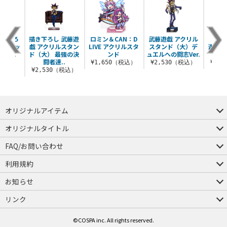
描き下ろ
描き下ろし 武藤遊
ロミン＆CAN：D
武藤遊戯 アクリル
「闇の
 缶バッ
戯 アクリルスタン
LIVE アクリルスタ
スタンド（大）デ
遊戯 
agi ..
ド（大） 最強の決
ンド
ュエルへの闘志Ver.
ン
闘者達..
税込）
¥1,650（税込）
¥2,530（税込）
¥2,
¥2,530（税込）
オリジナルアイテム
つままれ
つかまれ
ピョコッテ
オリジナルタイトル
アイテムヤ
ミスカトニック大學購買部
FAQ/お問い合わせ
FAQ
お問い合わせ
利用規約
会員規約・ポイント規約
特定商取引法に関する表示
プライバシーポリシー
お知らせ
店舗情報
採用情報
発売日変更のお知らせ
販売代理店・取扱店募集
海外のご案内（English）
リンク
コスパグループ
ジーストア・ドット・コム
©COSPA inc. All rights reserved.