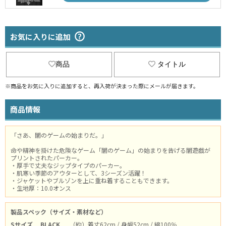
お気に入りに追加
商品
タイトル
※商品をお気に入りに追加すると、再入荷が決まった際にメールが届きます。
商品情報
「さあ、闇のゲームの始まりだ。」
命や精神を掛けた危険なゲーム「闇のゲーム」の始まりを告げる闇遊戯が
プリントされたパーカー。
・厚手で丈夫なジップタイプのパーカー。
・肌寒い季節のアウターとして、3シーズン活躍！
・ジャケットやブルゾンを上に重ね着することもできます。
・生地厚：10.0オンス
製品スペック（サイズ・素材など）
Sサイズ
BLACK
（約）着丈62cm / 身幅52cm / 綿100％