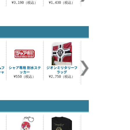
）
¥3,190（税込）
¥1,430（税込）
¥2,970（税込）
¥7
ムフ
シャア専用 耐水ステ
ジオンミリタリーフ
PRINCIPALITY OF
ジオニ
シャ
ッカー
ラッグ
ZEON脱着式ワッペン
セット
¥550（税込）
¥2,750（税込）
¥4
）
¥1,980（税込）