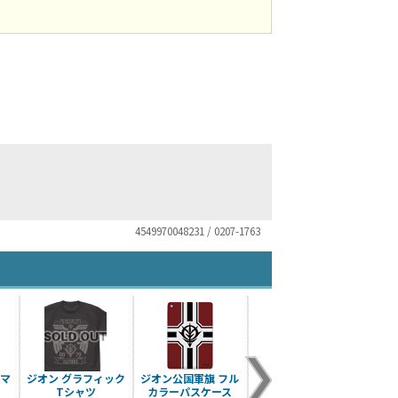
4549970048231 / 0207-1763
ルマ
ジオン グラフィック
ジオン公国軍旗 フル
ジオン軍迷彩 ヘビー
ジオン
Tシャツ
カラーパスケース
キャンバストート
ン