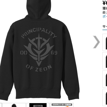
¥
獲
最
ポ
サ