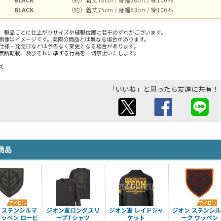
BLACK
（約）着丈75cm / 身幅63cm / 綿100％
、製品ごとに仕上がりサイズや縫製位置に若干のずれがございます。
画像はイメージです。実際の商品とは異なる場合があります。
仕様・発売日などは予告なく変更となる場合があります。
無断転載、及びそれに準ずる行為を一切禁止いたします。
ズ
「いいね」と思ったら友達に共有！
商品
 ステンシルマ
ジオン軍ロングスリ
ジオン軍 レイドジャ
ジオン ステンシ
ワッペン ロービ
ーブTシャツ
ケット
ーク ワッペン