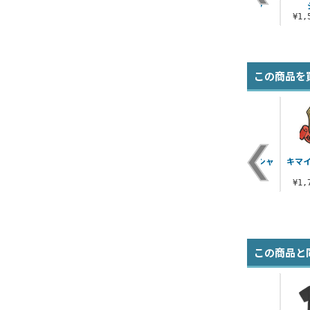
ロービジタイプ
¥1,980（税込）
¥13,200（税込）
¥1,980（税込）
¥1
この商品を
な
ネルフロービジ脱着
ロンドベル MA-1ジャ
ガンダムMk-II Tシャ
キマ
式ワッペン
ケット
ツ
¥1,980（税込）
¥13,200（税込）
¥3,190（税込）
¥1
この商品と