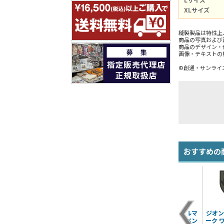
XLサイズ
縫製製品は特性上
商品の写真および
商品のデザイン・
画像・テキストの
©創通・サンライ
おすすめの
パ
ジオン ステンシルマ
ジオン軍 M-51ジャケ
ジオン ステンシルマ
ジオン
ーク 脱着式ワッペン
ット
ーク 脱着式ワッペン
ーク 