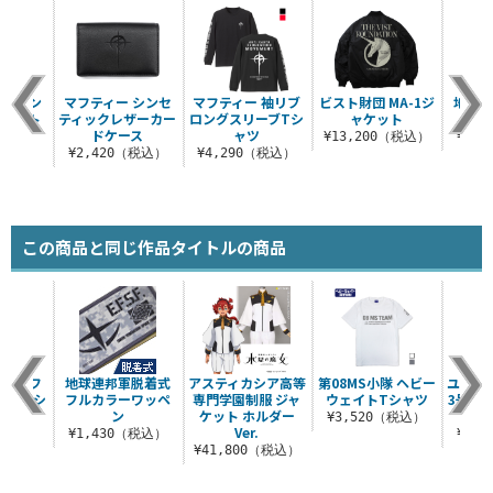
 ファン
マフティー シンセ
マフティー 袖リブ
ビスト財団 MA-1ジ
地球連
ルトート
ティックレザーカー
ロングスリーブTシ
ャケット
キー
グ
ドケース
ャツ
¥13,200（税込）
¥1,
（税込）
¥2,420（税込）
¥4,290（税込）
この商品と同じ作品タイトルの商品
ンダムフ
地球連邦軍脱着式
アスティカシア高等
第08MS小隊 ヘビー
ユニコ
記念Tシ
フルカラーワッペ
専門学園制服 ジャ
ウェイトTシャツ
3号機 
ツ
ン
ケット ホルダー
¥3,520（税込）
Ver.
（税込）
¥1,430（税込）
¥3,
¥41,800（税込）