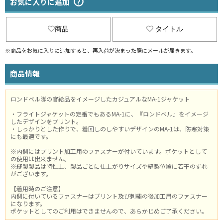
お気に入りに追加
商品
タイトル
※商品をお気に入りに追加すると、再入荷が決まった際にメールが届きます。
商品情報
ロンドベル隊の官給品をイメージしたカジュアルなMA-1ジャケット
・フライトジャケットの定番でもあるMA-1に、『ロンドベル』をイメージ
したデザインをプリント。
・しっかりとした作りで、着回しのしやすいデザインのMA-1は、防寒対策
にも最適です。
※内側にはプリント加工用のファスナーが付いています。ポケットとして
の使用は出来ません。
※縫製製品は特性上、製品ごとに仕上がりサイズや縫製位置に若干のずれ
がございます。
【着用時のご注意】
内側に付いているファスナーはプリント及び刺繍の後加工用のファスナー
になります。
ポケットとしてのご利用はできませんので、あらかじめご了承ください。