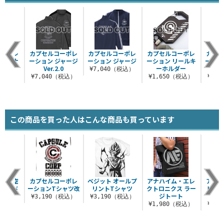
コーポレ
カプセルコーポレ
カプセルコーポレ
カプセルコーポレ
カプセ
カラビナ
ーション ジャージ
ーション ジャージ
ーション リールキ
ーショ
Ver.2.0
ーホルダー
スマ
（税込）
¥7,040（税込）
¥7,040（税込）
¥1,650（税込）
¥1,
この商品を買った人はこんな商品も買っています
スと悟空
カプセルコーポレ
ベジット オールプ
アナハイム・エレ
アナ
スタンド
ーションTシャツ改
リントTシャツ
クトロニクス ラー
トロ
ジトート
ダ
（税込）
¥3,190（税込）
¥3,190（税込）
¥1,980（税込）
¥2,