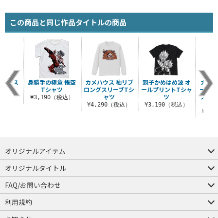
この商品と同じ作品タイトルの商品
アイマス
身勝手の極意 悟空
カメハウス 袖リブ
親子かめはめ波 オ
カプセ
Tシャツ
ロングスリーブTシ
ールプリントTシャ
ーショ
ャツ
ツ
スサー
（税込）
¥3,190（税込）
¥4,290（税込）
¥3,190（税込）
¥2,
オリジナルアイテム
つままれ
つかまれ
ピョコッテ
オリジナルタイトル
アイテムヤ
ミスカトニック大學購買部
FAQ/お問い合わせ
FAQ
お問い合わせ
利用規約
会員規約・ポイント規約
特定商取引法に関する表示
プライバシーポリシー