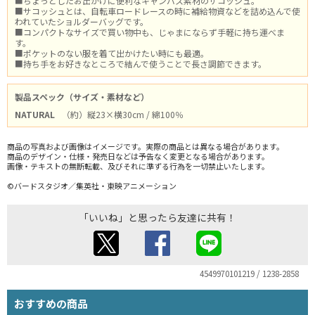
■ちょっとしたお出かけに便利なキャンバス素材のサコッシュ。
■サコッシュとは、自転車ロードレースの時に補給物資などを詰め込んで使
われていたショルダーバッグです。
■コンパクトなサイズで買い物中も、じゃまにならず手軽に持ち運べま
す。
■ポケットのない服を着て出かけたい時にも最適。
■持ち手をお好きなところで結んで使うことで長さ調節できます。
製品スペック（サイズ・素材など）
NATURAL
（約）縦23×横30cm / 綿100％
商品の写真および画像はイメージです。実際の商品とは異なる場合があります。
商品のデザイン・仕様・発売日などは予告なく変更となる場合があります。
画像・テキストの無断転載、及びそれに準ずる行為を一切禁止いたします。
©バードスタジオ／集英社・東映アニメーション
「いいね」と思ったら友達に共有！
4549970101219 / 1238-2858
おすすめの商品