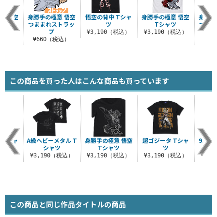
意 悟空
身勝手の極意 悟空
悟空の背中 Tシャ
身勝手の極意 悟空
身勝手
ーカー
つままれストラッ
ツ
Tシャツ
つまま
プ
（税込）
¥3,190（税込）
¥3,190（税込）
¥660（税込）
¥6
この商品を買った人はこんな商品も買っています
 Tシャ
A級ヘビーメタル T
身勝手の極意 悟空
超ゴジータ Tシャ
9人の
シャツ
Tシャツ
ツ
（税込）
¥3,190（税込）
¥3,190（税込）
¥3,190（税込）
¥3,
この商品と同じ作品タイトルの商品