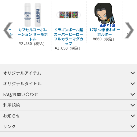
人ブルー
カプセルコーポレ
ドラゴンボール超
17号 つままれキー
気円
ータTシ
ーション サーモボ
スーパーヒーロー
ホルダー
¥3,
ツ
トル
フルカラーマグカ
¥660（税込）
ップ
（税込）
¥2,530（税込）
¥1,650（税込）
オリジナルアイテム
つままれ
つかまれ
ピョコッテ
オリジナルタイトル
アイテムヤ
ミスカトニック大學購買部
FAQ/お問い合わせ
FAQ
お問い合わせ
利用規約
会員規約・ポイント規約
特定商取引法に関する表示
プライバシーポリシー
お知らせ
店舗情報
採用情報
発売日変更のお知らせ
販売代理店・取扱店募集
海外のご案内（English）
リンク
コスパグループ
ジーストア・ドット・コム