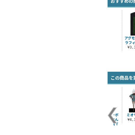
おすすめの
アグモ
ラフィ
¥3
この商品を
プ
スパイク・スピーゲ
石原雄先生デザイン
稲荷崎高校バレーボ
ミオ
ア
ル Tシャツ ジャケッ
ハルさん突撃 ビッグ
ール部「思い出なん
¥4
トVer.
シルエットTシャツ
かいらん」応援旗 T
シャ..
¥3,190（税込）
¥3,520（税込）
¥3,190（税込）