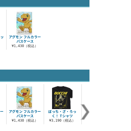
ケッ
アグモン フルカラー
パスケース
）
¥1,430（税込）
ラー
アグモン フルカラー
ぼっち・ざ・ろっ
後藤ひとり フルカラ
初号
パスケース
く！ Tシャツ
ーTシャツ
¥3
）
¥1,430（税込）
¥3,190（税込）
¥4,400（税込）