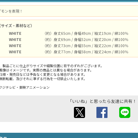
グモンを表現！
（サイズ・素材など）
WHITE
（約）身丈65cm / 身幅49cm / 袖丈19cm / 綿100％
WHITE
（約）身丈69cm / 身幅52cm / 袖丈20cm / 綿100％
WHITE
（約）身丈73cm / 身幅55cm / 袖丈22cm / 綿100％
WHITE
（約）身丈77cm / 身幅58cm / 袖丈24cm / 綿100％
、製品ごとに仕上がりサイズや縫製位置に若干のずれがございます。
画像はイメージです。実際の商品とは異なる場合があります。
仕様・発売日などは予告なく変更となる場合があります。
無断転載、及びそれに準ずる行為を一切禁止いたします。
フジテレビ・東映アニメーション
「いいね」と思ったら友達に共有！