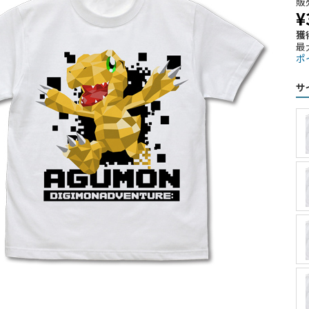
販
¥
獲
最
ポ
サ