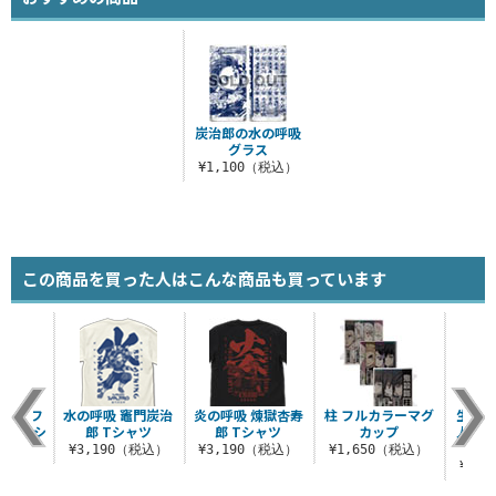
炭治郎の水の呼吸
グラス
¥1,100（税込）
この商品を買った人はこんな商品も買っています
 両面フ
水の呼吸 竈門炭治
炎の呼吸 煉獄杏寿
柱 フルカラーマグ
生殺与
ックTシ
郎 Tシャツ
郎 Tシャツ
カップ
人に握
ツ
¥3,190（税込）
¥3,190（税込）
¥1,650（税込）
（税込）
¥3,