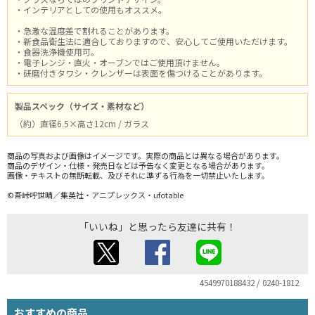
・インテリアとしての使用もオススメ。
・急激な温度差で割れることがあります。
・新食品衛生法に適合しておりますので、安心してご使用いただけます。
・食器洗浄機使用可。
・電子レンジ・直火・オーブンではご使用頂けません。
・研磨付きタワシ・クレンザーは表面を傷つけることがあります。
製品スペック（サイズ・素材など）
（約）直径6.5×高さ12cm / ガラス
商品の写真および画像はイメージです。実際の商品とは異なる場合があります。
商品のデザイン・仕様・発売日などは予告なく変更となる場合があります。
画像・テキストの無断転載、及びそれに準ずる行為を一切禁止いたします。
©吾峠呼世晴／集英社・アニプレックス・ufotable
「いいね」と思ったら友達に共有！
4549970188432 / 0240-1812
おすすめの商品