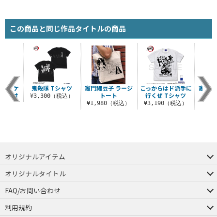
この商品と同じ作品タイトルの商品
 パスケ
鬼殺隊 Tシャツ
竈門禰豆子 ラージ
こっからはド派手に
竈門炭
スカン付
トート
行くぜ Tシャツ
れ 最
¥3,300（税込）
）
¥1,980（税込）
¥3,190（税込）
¥7
（税込）
オリジナルアイテム
つままれ
つかまれ
ピョコッテ
オリジナルタイトル
アイテムヤ
ミスカトニック大學購買部
FAQ/お問い合わせ
FAQ
お問い合わせ
利用規約