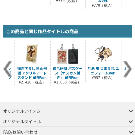
ムVer.
ー
税込）
¥770（税込）
¥770（税込）
¥7
この商品と同じ作品タイトルの商品
高校バレ
描き下ろし 影山飛
孤爪研磨 パスケー
月島 蛍 つままれ ユ
烏野高
部「一球
雄 アクリルアート
ス（ナスカン付
ニフォームVer.
ールキ
旗 Tシ
スタンド 飛翔Ver.
き） 飛翔Ver.
¥957（税込）
¥1,
ツ
¥2,420（税込）
¥1,650（税込）
（税込）
オリジナルアイテム
つままれ
つかまれ
ピョコッテ
オリジナルタイトル
アイテムヤ
ミスカトニック大學購買部
FAQ/お問い合わせ