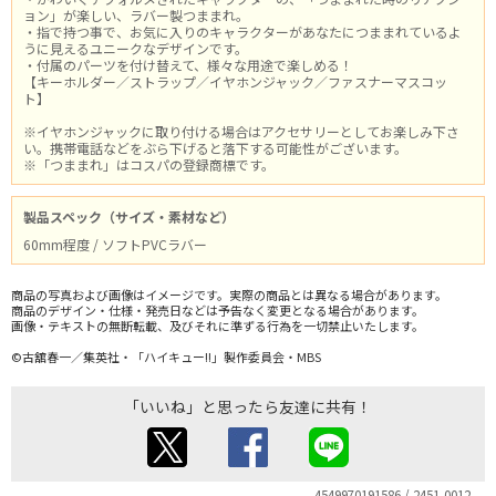
ョン」が楽しい、ラバー製つままれ。
・指で持つ事で、お気に入りのキャラクターがあなたにつままれているよ
うに見えるユニークなデザインです。
・付属のパーツを付け替えて、様々な用途で楽しめる！
【キーホルダー／ストラップ／イヤホンジャック／ファスナーマスコッ
ト】
※イヤホンジャックに取り付ける場合はアクセサリーとしてお楽しみ下さ
い。携帯電話などをぶら下げると落下する可能性がございます。
※「つままれ」はコスパの登録商標です。
製品スペック（サイズ・素材など）
60mm程度 / ソフトPVCラバー
商品の写真および画像はイメージです。実際の商品とは異なる場合があります。
商品のデザイン・仕様・発売日などは予告なく変更となる場合があります。
画像・テキストの無断転載、及びそれに準ずる行為を一切禁止いたします。
©古舘春一／集英社・「ハイキュー!!」製作委員会・MBS
「いいね」と思ったら友達に共有！
4549970191586 / 2451-0012