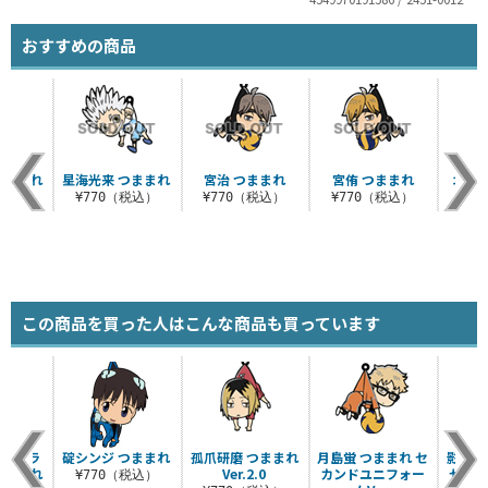
おすすめの商品
つままれ
星海光来 つままれ
宮治 つままれ
宮侑 つままれ
北信
.0
¥770（税込）
¥770（税込）
¥770（税込）
¥7
税込）
この商品を買った人はこんな商品も買っています
スカ・ラ
碇シンジ つままれ
孤爪研磨 つままれ
月島蛍 つままれ セ
影山飛
つままれ
Ver.2.0
カンドユニフォー
セカン
¥770（税込）