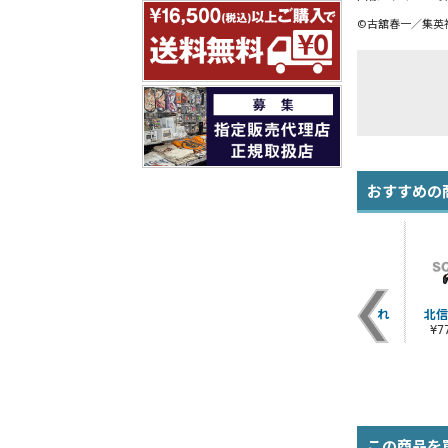
©古舘春一／集英社
おすすめの
角名倫太郎 つままれ
星海光来 つままれ
北信
¥770（税込）
¥770（税込）
¥
この商品を