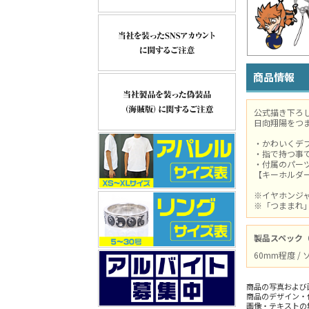
商品情報
公式描き下ろ
日向翔陽をつ
・かわいくデ
・指で持つ事
・付属のパー
【キーホルダ
※イヤホンジ
※「つままれ
製品スペック
60mm程度 /
商品の写真および
商品のデザイン・
画像・テキストの