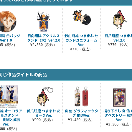
翔陽 缶バッジ
日向翔陽 アクリルス
影山飛雄 つままれ セ
孤爪研磨 つまま
Ver.1.0
タンド（大）Ver.2.0
カンドユニフォーム
Ver.2.0
Ver.
605（税込）
¥2,530（税込）
¥770（税込）
¥770（税込）
同じ作品タイトルの商品
雄 オーロラア
孤爪研磨 つままれ だ
宮 侑 グラフィックタ
描き下ろし 宮 侑 
リルスタンド
らーりVer.
グ 前進Ver.
タペストリー 飛
） 挑戦と成長
Ver.
¥990（税込）
¥1,430（税込）
Ver.
¥3,300（税込
,860（税込）