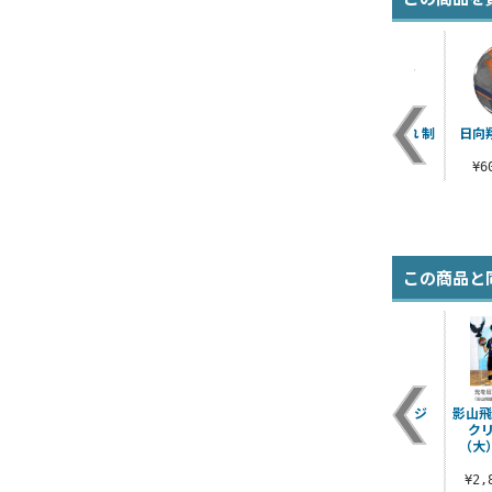
ァ
日向翔陽 フルカラー
描き下ろし 月島蛍 ア
碇シンジ つままれ 制
日向
パスケース
クリルアートスタン
服Ver.
ド 飛翔Ver.
¥1,430（税込）
¥770（税込）
¥
¥2,420（税込）
この商品と
マ
音駒高校バレーボー
宮 治 つままれ ユニフ
赤葦京治 缶バッジ
影山飛
.
ル部「繋げ」応援旗
ォームVer.
Ver.1.0
ク
Tシャツ
（大
¥990（税込）
¥605（税込）
¥3,190（税込）
¥2