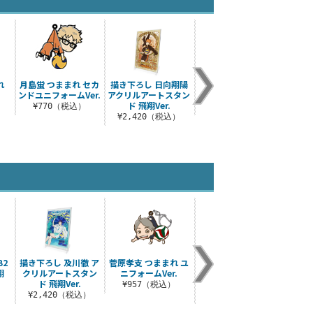
れ
月島蛍 つままれ セカ
描き下ろし 日向翔陽
日向翔陽 クリアファ
影山飛
ンドユニフォームVer.
アクリルアートスタン
イル Ver.2.0
イ
ド 飛翔Ver.
¥770（税込）
¥385（税込）
¥
¥2,420（税込）
B2
描き下ろし 及川徹 ア
菅原孝支 つままれ ユ
角名倫太郎 アクリル
孤爪研
翔
クリルアートスタン
ニフォームVer.
アートスタンド
ド 飛翔Ver.
Ver.1.0
¥957（税込）
¥
）
¥2,420（税込）
¥2,420（税込）