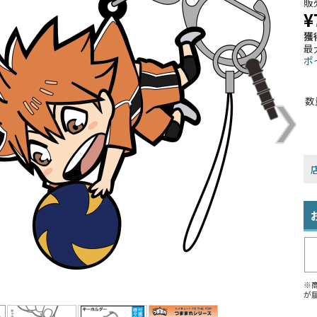
販
¥
獲
最
ポ
数
※
が