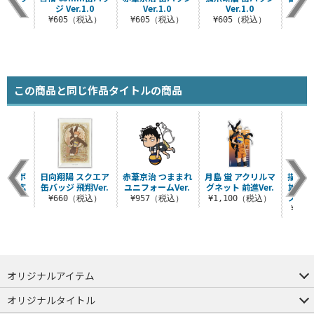
1.0
ジ Ver.1.0
Ver.1.0
Ver.1.0
V
税込）
¥605（税込）
¥605（税込）
¥605（税込）
¥6
この商品と同じ作品タイトルの商品
バレーボ
日向翔陽 スクエア
赤葦京治 つままれ
月島 蛍 アクリルマ
描き下
繋げ」応
缶バッジ 飛翔Ver.
ユニフォームVer.
グネット 前進Ver.
雄 ア
シャツ
スタンド
¥660（税込）
¥957（税込）
¥1,100（税込）
（税込）
¥2,
オリジナルアイテム
つままれ
つかまれ
ピョコッテ
オリジナルタイトル