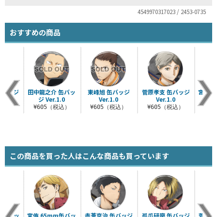
4549970317023 / 2453-0735
おすすめの商品
缶バッジ
田中龍之介 缶バッ
東峰旭 缶バッジ
菅原孝支 缶バッジ
宮治 
.0
ジ Ver.1.0
Ver.1.0
Ver.1.0
ジ 
税込）
¥605（税込）
¥605（税込）
¥605（税込）
¥6
この商品を買った人はこんな商品も買っています
m缶バッ
宮侑 65mm缶バッ
赤葦京治 缶バッジ
孤爪研磨 缶バッジ
菅原孝