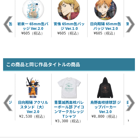
5mm缶
岩泉一 65mm缶バ
宮侑 65mm缶バッ
日向翔陽 65mm缶
宮治 
.3.0
ッジ Ver.2.0
ジ Ver.1.0
バッジ Ver.2.0
ジ 
税込）
¥605（税込）
¥605（税込）
¥605（税込）
¥6
この商品と同じ作品タイトルの商品
カレッジ
日向翔陽 アクリル
青葉城西高校バレ
烏野高校排球部 ジ
日向翔
シャツ
スタンド（大）
ーボール部 アイコ
ップパーカー
アクリ
Ver.2.0
ンマークカレッジ
Ver.2.0
（大）
（税込）
Tシャツ
¥2,530（税込）
¥8,800（税込）
¥3,300（税込）
¥2,