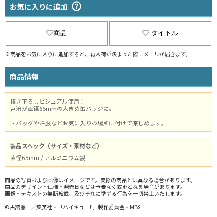
お気に入りに追加
商品
タイトル
※商品をお気に入りに追加すると、再入荷が決まった際にメールが届きます。
商品情報
描き下ろしビジュアル使用！
宮治が直径65mmの大きめ缶バッジに。
・バッグや洋服などお気に入りの場所に付けて楽しめます。
製品スペック（サイズ・素材など）
直径65mm / アルミニウム製
商品の写真および画像はイメージです。実際の商品とは異なる場合があります。
商品のデザイン・仕様・発売日などは予告なく変更となる場合があります。
画像・テキストの無断転載、及びそれに準ずる行為を一切禁止いたします。
©古舘春一／集英社・「ハイキュー!!」製作委員会・MBS