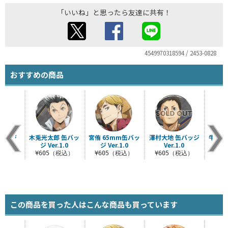
「いいね」と思ったら友達に共有！
4549970318594 / 2453-0828
おすすめの商品
バッジ
木兎光太郎 缶バッ
宮侑 65mm缶バッ
澤村大地 缶バッジ
牛島若
.0
ジ Ver.1.0
ジ Ver.1.0
Ver.1.0
V
税込）
¥605（税込）
¥605（税込）
¥605（税込）
¥6
この商品を買った人はこんな商品も買っています