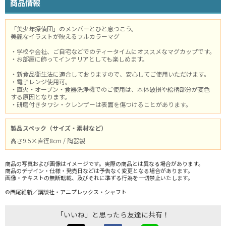
商品情報
「美少年探偵団」のメンバーとひと息つこう。
美麗なイラストが映えるフルカラーマグ
・学校や会社、ご自宅などでのティータイムにオススメなマグカップです。
・お部屋に飾ってインテリアとしても楽しめます。
・新食品衛生法に適合しておりますので、安心してご使用いただけます。
・電子レンジ使用可。
・直火・オーブン・食器洗浄機でのご使用は、本体破損や絵柄部分が変色
する原因となります。
・研磨付きタワシ・クレンザーは表面を傷つけることがあります。
製品スペック（サイズ・素材など）
高さ9.5×直径8cm / 陶器製
商品の写真および画像はイメージです。実際の商品とは異なる場合があります。
商品のデザイン・仕様・発売日などは予告なく変更となる場合があります。
画像・テキストの無断転載、及びそれに準ずる行為を一切禁止いたします。
©西尾維新／講談社・アニプレックス・シャフト
「いいね」と思ったら友達に共有！