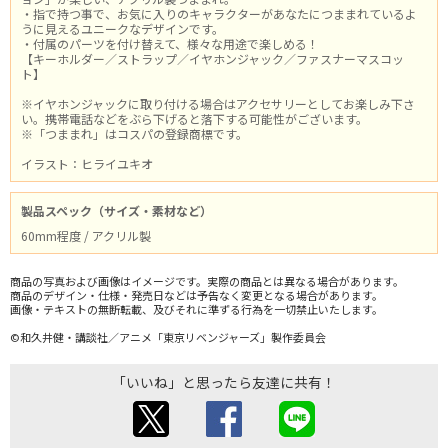
・指で持つ事で、お気に入りのキャラクターがあなたにつままれているよ
うに見えるユニークなデザインです。
・付属のパーツを付け替えて、様々な用途で楽しめる！
【キーホルダー／ストラップ／イヤホンジャック／ファスナーマスコッ
ト】
※イヤホンジャックに取り付ける場合はアクセサリーとしてお楽しみ下さ
い。携帯電話などをぶら下げると落下する可能性がございます。
※「つままれ」はコスパの登録商標です。
イラスト：ヒライユキオ
製品スペック（サイズ・素材など）
60mm程度 / アクリル製
商品の写真および画像はイメージです。実際の商品とは異なる場合があります。
商品のデザイン・仕様・発売日などは予告なく変更となる場合があります。
画像・テキストの無断転載、及びそれに準ずる行為を一切禁止いたします。
©和久井健・講談社／アニメ「東京リベンジャーズ」製作委員会
「いいね」と思ったら友達に共有！