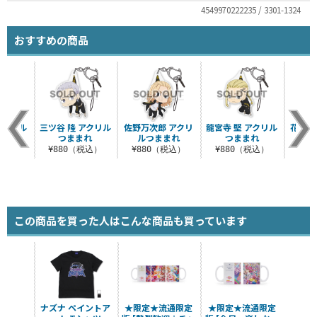
4549970222235 / 3301-1324
おすすめの商品
アクリル
三ツ谷 隆 アクリル
佐野万次郎 アクリ
龍宮寺 堅 アクリル
花垣武
まれ
つままれ
ルつままれ
つままれ
つ
税込）
¥880（税込）
¥880（税込）
¥880（税込）
¥8
この商品を買った人はこんな商品も買っています
ナズナ ペイントア
★限定★流通限定
★限定★流通限定