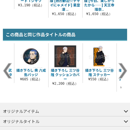
ート Tシャツ
版 [熱烈歓迎☆チャ
版 [今日、楽しかっ
イにゃメイド] 星空
たから……] 天王寺
¥3,190（税込）
凛 ..
璃奈..
¥1,650（税込）
¥1,650（税込）
この商品と同じ作品タイトルの商品
花垣 武
描き下ろし 柴 八戒
描き下ろし 三ツ谷
描き下ろし 三ツ谷
描き下
冬 B2タ
缶バッジ
隆 クッションカバ
隆 ステッカー
道＆
リー
ー
100
¥605（税込）
¥550（税込）
（税込）
¥2,200（税込）
¥6,
オリジナルアイテム
つままれ
つかまれ
ピョコッテ
オリジナルタイトル
アイテムヤ
ミスカトニック大學購買部