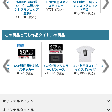
ーベース
多国籍任務部隊
SCP財団 屋外対応
SCP財団 二層ステ
SCP
イプ
（ATF） 二層ステ
ステッカー
ンレスマグカップ
ンレスマグカップ
（塗装）
税込）
¥770（税込）
¥1,
（塗装）
¥3,630（税込）
¥3,630（税込）
この商品と同じ作品タイトルの商品
二層ステ
SCP財団 屋外対応
SCP財団 フルカラ
SCP財団ダストボ
SCP財
グカップ
ステッカー
ーパスケース
ックス Tシャツ
員
装）
¥770（税込）
¥1,430（税込）
¥3,190（税込）
¥3,
（税込）
オリジナルアイテム
つままれ
つかまれ
ピョコッテ
オリジナルタイトル