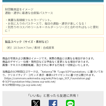
財団職員証をイメージ
通勤・通学に最適な合皮製パスケース
・美麗な高精細フルカラープリント。
・お気に入りのパスケースで、毎日の通勤・通学が楽しくなる！
・別売りのコスパのリールキーホルダーシリーズと合わせればもっと便利
に！
製品スペック（サイズ・素材など）
（約）10.5cm×7cm / 素材：合成皮革
商品の写真および画像はイメージです。実際の商品とは異なる場合があります。
商品のデザイン・仕様・発売日などは予告なく変更となる場合があります。
画像・テキストの無断転載、及びそれに準ずる行為を一切禁止いたします。
当商品のSCP財団ロゴマークは、"Aelanna"作「Logo SCP Foundation」に基づいてお
り、クリエイティブ・コモンズ 表示 - 継承3.0ライセンスに基づき公開されます。
（https://commons.wikimedia.org/wiki/File:Logo_SCP_Foundation.jpg）
© SCP Foundation http://www.scp-wiki.net/
© SCP財団 http://ja.scp-wiki.net/
「いいね」と思ったら友達に共有！